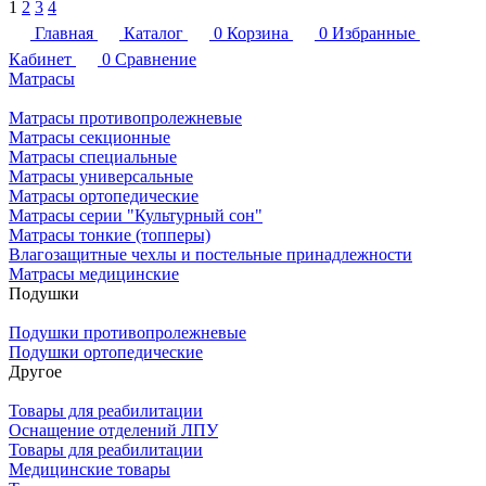
1
2
3
4
Главная
Каталог
0
Корзина
0
Избранные
Кабинет
0
Сравнение
Матрасы
Матрасы противопролежневые
Матрасы секционные
Матрасы специальные
Матрасы универсальные
Матрасы ортопедические
Матрасы серии "Культурный сон"
Матрасы тонкие (топперы)
Влагозащитные чехлы и постельные принадлежности
Матрасы медицинские
Подушки
Подушки противопролежневые
Подушки ортопедические
Другое
Товары для реабилитации
Оснащение отделений ЛПУ
Товары для реабилитации
Медицинские товары