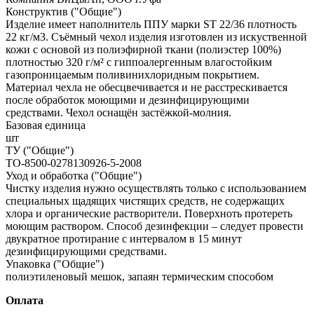
Конструктив ("Общие")
Изделие имеет наполнитель ППУ марки ST 22/36 плотность
22 кг/м3. Съёмный чехол изделия изготовлен из искуственной
кожи с основой из полиэфирной ткани (полиэстер 100%)
плотностью 320 г/м² с гиппоалергенным влагостойким
газопроницаемым поливинихлоридным покрытием.
Материал чехла не обесцвечивается и не расстрескивается
после обработок моющими и дезинфицирующими
средствами. Чехол оснащён застёжкой-молния.
Базовая единица
шт
ТУ ("Общие")
ТО-8500-0278130926-5-2008
Уход и обработка ("Общие")
Чистку изделия нужно осуществлять только с использованием
специальных щадящих чистящих средств, не содержащих
хлора и органические растворители. Поверхноть протереть
моющим раствором. Способ дезинфекции – следует провести
двукратное протирание с интервалом в 15 минут
дезинфицирующими средствами.
Упаковка ("Общие")
полиэтиленовый мешок, запаян термическим способом
Оплата