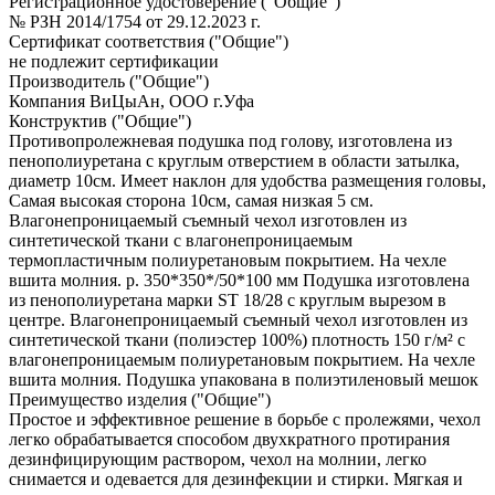
Регистрационное удостоверение ("Общие")
№ РЗН 2014/1754 от 29.12.2023 г.
Сертификат соответствия ("Общие")
не подлежит сертификации
Производитель ("Общие")
Компания ВиЦыАн, ООО г.Уфа
Конструктив ("Общие")
Противопролежневая подушка под голову, изготовлена из
пенополиуретана с круглым отверстием в области затылка,
диаметр 10см. Имеет наклон для удобства размещения головы,
Самая высокая сторона 10см, самая низкая 5 см.
Влагонепроницаемый съемный чехол изготовлен из
синтетической ткани с влагонепроницаемым
термопластичным полиуретановым покрытием. На чехле
вшита молния. р. 350*350*/50*100 мм Подушка изготовлена
из пенополиуретана марки ST 18/28 с круглым вырезом в
центре. Влагонепроницаемый съемный чехол изготовлен из
синтетической ткани (полиэстер 100%) плотность 150 г/м² с
влагонепроницаемым полиуретановым покрытием. На чехле
вшита молния. Подушка упакована в полиэтиленовый мешок
Преимущество изделия ("Общие")
Простое и эффективное решение в борьбе с пролежями, чехол
легко обрабатывается способом двухкратного протирания
дезинфицирующим раствором, чехол на молнии, легко
снимается и одевается для дезинфекции и стирки. Мягкая и