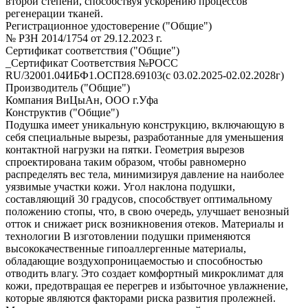
второй степени, способствуя ускорению процессов
регенерации тканей.
Регистрационное удостоверение ("Общие")
№ РЗН 2014/1754 от 29.12.2023 г.
Сертификат соответствия ("Общие")
_Сертификат Соответствия №РОСС
RU/32001.04ИБФ1.ОСП28.69103(с 03.02.2025-02.02.2028г)
Производитель ("Общие")
Компания ВиЦыАн, ООО г.Уфа
Конструктив ("Общие")
Подушка имеет уникальную конструкцию, включающую в
себя специальные вырезы, разработанные для уменьшения
контактной нагрузки на пятки. Геометрия вырезов
спроектирована таким образом, чтобы равномерно
распределять вес тела, минимизируя давление на наиболее
уязвимые участки кожи. Угол наклона подушки,
составляющий 30 градусов, способствует оптимальному
положению стопы, что, в свою очередь, улучшает венозный
отток и снижает риск возникновения отеков. Материалы и
технологии В изготовлении подушки применяются
высококачественные гипоаллергенные материалы,
обладающие воздухопроницаемостью и способностью
отводить влагу. Это создает комфортный микроклимат для
кожи, предотвращая ее перегрев и избыточное увлажнение,
которые являются факторами риска развития пролежней.