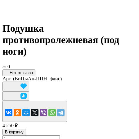
Подушка
противопролежневая (под
ноги)
0
Нет отзывов
Арт.
(ВиЦыАн-ППН_флис)
4 250 ₽
В корзину