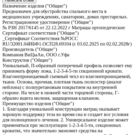
Написать отзыв
Назначение изделия ("Общие")
Предназначен для обустройства спального места в
медицинских учреждениях, санаториях, домах престарелых.
Регистрационное удостоверение ("Общие")
№ РЗН 2017/6145 от 22.12.2022 г Матрацы ортопедические
Сертификат соответствия ("Общие")
_Сертификат Соответствия №РОСС
RU/32001.04ИБФ1.ОСП28.69104 (с 03.02.2025 по 02.02.2028г)
Производитель ("Общие")
Компания ВиЦыАн, ООО г.Уфа
Конструктив ("Общие")
Уникальный, П-образный поперечный профиль позволяет ему
принимать форму ложа, 1-2-3-4-5-ти секционной кровати.
Влагонепроницаемый съемный чехл из влагонепроницаемой,
ткани. Основа, прочная, плотная ткань полиэстер (аналог
нейлона) с полиуретановым покрытием на внутренней
стороне. На чехле в нижней части торцевой стороны, Г-
образно вшита молния, защищенная клапаном.
Преимущество изделия ("Общие")
1. Благодаря уникальной конструкции матрац оказывает
хорошую поддержку тела во время сна и создает все условия
для полноценного лечения. 2. Универсальное изделие может
применяться при эксплуатации 1-2-3-4-5-ти, секционных
кроватях, что значительно экономит средства на