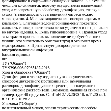
формирование и содержание складских запасов. 3. Съемный
чехол легко снимается, поэтому осуществлять надлежащий
уход и своевременную обработку, дезинфекцию, стирку и
сушку (в зависимости от загрязнения) матраса можно
многократно. 4. Молния защищена влагонепроницаемым
клапаном 5. Благодаря водонепроницаемому покрытию,
жидкость с поверхности чехла легко удаляется и не проникает
во внутрь изделия. 6. Ткань гипоаллергенна 7. Правила ухода
за матрасом просты и их выполнение не требует больших
усилий, что значительно облегчает труд и экономит время
медперсонала. 8. Препятствует распространению
внутрибольничной инфекции
Базовая единица
шт
ТУ ("Общие")
ТУ 9396-006-97965187-2016
Уход и обработка ("Общие")
Дезинфекцию и чистку изделия нужно осуществлять
способом двукратного протирания или замачивания
раствором дезинфицирующих средств, не содержащих
органические растворители. Возможна машинная стирка при
температуре 40 градусов. СанПиН 2.1.3.2630-10, п.11.20 гл.1,
п.2.6. и 2.16 гл.2
Упаковка ("Общие")
полиэтиленовый мешок, запаян термическим способом