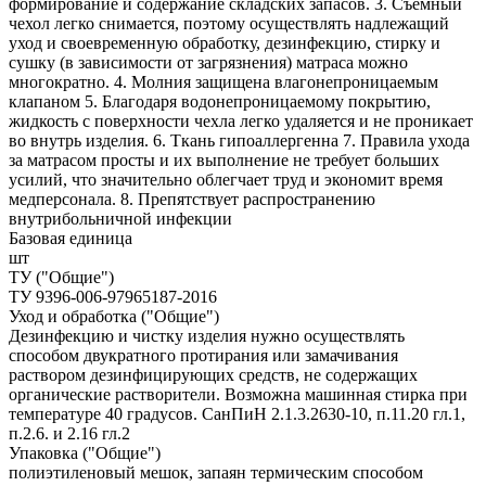
формирование и содержание складских запасов. 3. Съемный
чехол легко снимается, поэтому осуществлять надлежащий
уход и своевременную обработку, дезинфекцию, стирку и
сушку (в зависимости от загрязнения) матраса можно
многократно. 4. Молния защищена влагонепроницаемым
клапаном 5. Благодаря водонепроницаемому покрытию,
жидкость с поверхности чехла легко удаляется и не проникает
во внутрь изделия. 6. Ткань гипоаллергенна 7. Правила ухода
за матрасом просты и их выполнение не требует больших
усилий, что значительно облегчает труд и экономит время
медперсонала. 8. Препятствует распространению
внутрибольничной инфекции
Базовая единица
шт
ТУ ("Общие")
ТУ 9396-006-97965187-2016
Уход и обработка ("Общие")
Дезинфекцию и чистку изделия нужно осуществлять
способом двукратного протирания или замачивания
раствором дезинфицирующих средств, не содержащих
органические растворители. Возможна машинная стирка при
температуре 40 градусов. СанПиН 2.1.3.2630-10, п.11.20 гл.1,
п.2.6. и 2.16 гл.2
Упаковка ("Общие")
полиэтиленовый мешок, запаян термическим способом