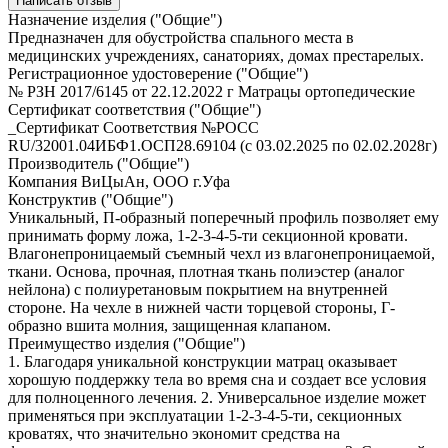
Написать отзыв
Назначение изделия ("Общие")
Предназначен для обустройства спального места в
медицинских учреждениях, санаториях, домах престарелых.
Регистрационное удостоверение ("Общие")
№ РЗН 2017/6145 от 22.12.2022 г Матрацы ортопедические
Сертификат соответствия ("Общие")
_Сертификат Соответствия №РОСС
RU/32001.04ИБФ1.ОСП28.69104 (с 03.02.2025 по 02.02.2028г)
Производитель ("Общие")
Компания ВиЦыАн, ООО г.Уфа
Конструктив ("Общие")
Уникальный, П-образный поперечный профиль позволяет ему
принимать форму ложа, 1-2-3-4-5-ти секционной кровати.
Влагонепроницаемый съемный чехл из влагонепроницаемой,
ткани. Основа, прочная, плотная ткань полиэстер (аналог
нейлона) с полиуретановым покрытием на внутренней
стороне. На чехле в нижней части торцевой стороны, Г-
образно вшита молния, защищенная клапаном.
Преимущество изделия ("Общие")
1. Благодаря уникальной конструкции матрац оказывает
хорошую поддержку тела во время сна и создает все условия
для полноценного лечения. 2. Универсальное изделие может
применяться при эксплуатации 1-2-3-4-5-ти, секционных
кроватях, что значительно экономит средства на