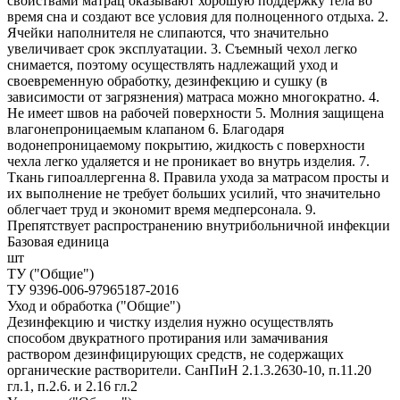
свойствами матрац оказывают хорошую поддержку тела во
время сна и создают все условия для полноценного отдыха. 2.
Ячейки наполнителя не слипаются, что значительно
увеличивает срок эксплуатации. 3. Съемный чехол легко
снимается, поэтому осуществлять надлежащий уход и
своевременную обработку, дезинфекцию и сушку (в
зависимости от загрязнения) матраса можно многократно. 4.
Не имеет швов на рабочей поверхности 5. Молния защищена
влагонепроницаемым клапаном 6. Благодаря
водонепроницаемому покрытию, жидкость с поверхности
чехла легко удаляется и не проникает во внутрь изделия. 7.
Ткань гипоаллергенна 8. Правила ухода за матрасом просты и
их выполнение не требует больших усилий, что значительно
облегчает труд и экономит время медперсонала. 9.
Препятствует распространению внутрибольничной инфекции
Базовая единица
шт
ТУ ("Общие")
ТУ 9396-006-97965187-2016
Уход и обработка ("Общие")
Дезинфекцию и чистку изделия нужно осуществлять
способом двукратного протирания или замачивания
раствором дезинфицирующих средств, не содержащих
органические растворители. СанПиН 2.1.3.2630-10, п.11.20
гл.1, п.2.6. и 2.16 гл.2