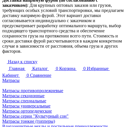
Доставка напрямую фурой (по согласованию с
заказчиком)
: Для крупных оптовых заказов или грузов,
требующих особых условий транспортировки, мы предлагаем
доставку напрямую фурой. Этот вариант доставки
согласовывается индивидуально с заказчиком и
предусматривает разработку оптимального маршрута, выбор
подходящего транспортного средства и обеспечение
сохранности груза на протяжении всего пути. Стоимость и
сроки доставки фурой рассчитываются в каждом конкретном
случае в зависимости от расстояния, объема груза и других
факторов.
Назад к списку
Главная
Каталог
0
Корзина
0
Избранные
Кабинет
0
Сравнение
Матрасы
Матрасы противопролежневые
Матрасы секционные
Матрасы специальные
Матрасы универсальные
Матрасы ортопедические
Матрасы серии "Культурный сон"
Матрасы тонкие (топперы)
Влагозащитные чехлы и постельные принадлежности