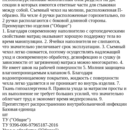
секции в которых имеются ответные части для стыковки
между собой. Съемный чехол на молнии, расположенная П-
образно. На чехле 4 ручки расположенные горизонтально, по
2 ручки располагаются с боковой длинной стороны.
Преимущество изделия ("Общие")
1. Благодаря современному наполнителю с ортопедическими
свойствами матрац оказывают хорошую поддержку тела во
время манипуляции. 2. Ячейки наполнителя не слипаются,
что значительно увеличивает срок эксплуатации. 3. Съемный
чехол легко снимается, поэтому осуществлять надлежащий
уход и своевременную обработку, дезинфекцию и сушку (в
зависимости от загрязнения) матраса можно многократно. 4.
Не имеет швов на рабочей поверхности 5. Молния защищена
влагонепроницаемым клапаном 6. Благодаря
водонепроницаемому покрытию, жидкость с поверхности
чехла легко удаляется и не проникает во внутрь изделия. 7.
Ткань гипоаллергенна 8. Правила ухода за матрасом просты и
их выполнение не требует больших усилий, что значительно
облегчает труд и экономит время медперсонала. 9.
Препятствует распространению внутрибольничной инфекции
Базовая единица
шт
ТУ ("Общие")
ТУ 9396-006-97965187-2016