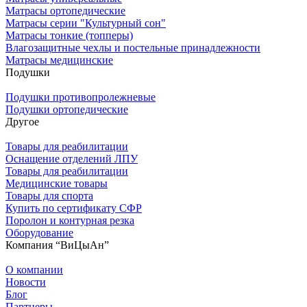
Матрасы ортопедические
Матрасы серии "Культурный сон"
Матрасы тонкие (топперы)
Влагозащитные чехлы и постельные принадлежности
Матрасы медицинские
Подушки
Подушки противопролежневые
Подушки ортопедические
Другое
Товары для реабилитации
Оснащение отделений ЛПУ
Товары для реабилитации
Медицинские товары
Товары для спорта
Купить по сертификату СФР
Поролон и контурная резка
Оборудование
Компания “ВиЦыАн”
О компании
Новости
Блог
Партнеры