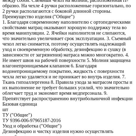
между собой. Съемный чехол на молнии, расположенная П-
образно. На чехле 4 ручки расположенные горизонтально, по
2 ручки располагаются с боковой длинной стороны.
Преимущество изделия ("Общие")
1. Благодаря современному наполнителю с ортопедическими
свойствами матрац оказывают хорошую поддержку тела во
время манипуляции. 2. Ячейки наполнителя не слипаются,
что значительно увеличивает срок эксплуатации. 3. Съемный
чехол легко снимается, поэтому осуществлять надлежащий
уход и своевременную обработку, дезинфекцию и сушку (в
зависимости от загрязнения) матраса можно многократно. 4.
Не имеет швов на рабочей поверхности 5. Молния защищена
влагонепроницаемым клапаном 6. Благодаря
водонепроницаемому покрытию, жидкость с поверхности
чехла легко удаляется и не проникает во внутрь изделия. 7.
Ткань гипоаллергенна 8. Правила ухода за матрасом просты и
их выполнение не требует больших усилий, что значительно
облегчает труд и экономит время медперсонала. 9.
Препятствует распространению внутрибольничной инфекции
Базовая единица
шт
ТУ ("Общие")
ТУ 9396-006-97965187-2016
Уход и обработка ("Общие")
Дезинфекцию и чистку изделия нужно осуществлять