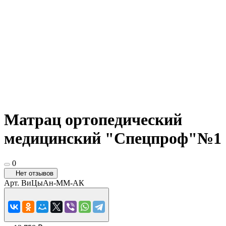
Матрац ортопедический
медицинский "Спецпроф"№1
0
Нет отзывов
Арт.
ВиЦыАн-ММ-АК