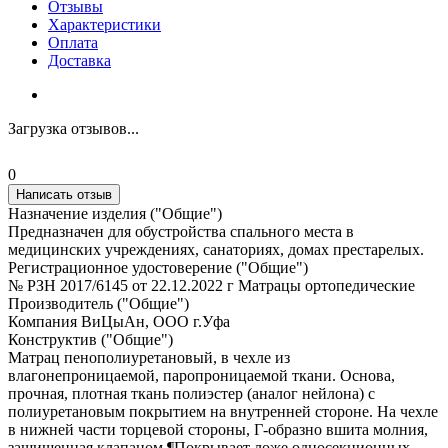
Отзывы
Характеристики
Оплата
Доставка
Загрузка отзывов...
0
Написать отзыв
Назначение изделия ("Общие")
Предназначен для обустройства спального места в
медицинских учреждениях, санаториях, домах престарелых.
Регистрационное удостоверение ("Общие")
№ РЗН 2017/6145 от 22.12.2022 г Матрацы ортопедические
Производитель ("Общие")
Компания ВиЦыАн, ООО г.Уфа
Конструктив ("Общие")
Матрац пенополиуретановый, в чехле из
влагонепроницаемой, паропроницаемой ткани. Основа,
прочная, плотная ткань полиэстер (аналог нейлона) с
полиуретановым покрытием на внутренней стороне. На чехле
в нижней части торцевой стороны, Г-образно вшита молния,
защищенная клапаном.¶Покрывает ложе односекционных