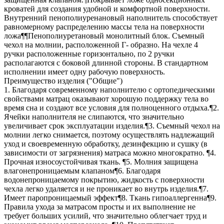
кроватей для создания удобной и комфортной поверхности.
Внутренний пенополиуренановый наполнитель способствует
равномерному распределению массы тела на поверхности
ложа¶¶Пенополиуретановый монолитный блок. Съемный
чехол на молнии, расположенной Г- образно. На чехле 4
ручки расположенные горизонтально, по 2 ручки
располагаются с боковой длинной стороны. В стандартном
исполнении имеет одну рабочую поверхность.
Преимущество изделия ("Общие")
1. Благодаря современному наполнителю с ортопедическими
свойствами матрац оказывают хорошую поддержку тела во
время сна и создают все условия для полноценного отдыха.¶2.
Ячейки наполнителя не слипаются, что значительно
увеличивает срок эксплуатации изделия.¶3. Съемный чехол на
молнии легко снимается, поэтому осуществлять надлежащий
уход и своевременную обработку, дезинфекцию и сушку (в
зависимости от загрязнения) матраса можно многократно. ¶4.
Прочная износоустойчивая ткань. ¶5. Молния защищена
влагонепроницаемым клапаном¶6. Благодаря
водонепроницаемому покрытию, жидкость с поверхности
чехла легко удаляется и не проникает во внутрь изделия.¶7.
Имеет паропроницаемый эффект¶8. Ткань гипоаллергенна¶9.
Правила ухода за матрасом просты и их выполнение не
требует больших усилий, что значительно облегчает труд и