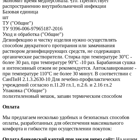
экономит время медперсонала. ¶10. Препятствует
распространению внутрибольничной инфекции
Базовая единица
шт
ТУ ("Общие")
ТУ 9396-006-97965187-2016
Уход и обработка ("Общие")
Дезинфекцию и чистку изделия нужно осуществлять
способом двукратного протирания или замачивания
раствором дезинфицирующих средств, не содержащих
органические растворители. Стирка при температуре 30°С -
более 30 раз, при температуре 90°С -10 раз. Барабанная сушка
и интенсивный отжим не рекомендуется. Автоклавирование -
при температуре 110°С не более 30 минут. В соответствии с
СанПиН 2.1.3.2630-10 Для лечебно-профилактических
учреждений согласно п.11.20 гл.1, п.2.6. и 2.16 гл.2
Упаковка ("Общие")
полиэтиленовый мешок, запаян термическим способом
Оплата
Мы предлагаем несколько удобных и безопасных способов
оплаты, разработанных для обеспечения максимального
комфорта и гибкости при осуществлении покупок:
Оплата банковской картой при заказе через сайт:
На нашем