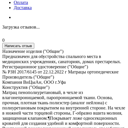
Оплата
Доставка
Загрузка отзывов...
0
Написать отзыв
Назначение изделия ("Общие")
Предназначен для обустройства спального места в
медицинских учреждениях, санаториях, домах престарелых.
Регистрационное удостоверение ("Общие")
№ РЗН 2017/6145 от 22.12.2022 г Матрацы ортопедические
Производитель ("Общие")
Компания ВиЦыАн, ООО г.Уфа
Конструктив ("Общие")
Матрац пенополиуретановый, в чехле из
влагонепроницаемой, паропроницаемой ткани. Основа,
прочная, плотная ткань полиэстер (аналог нейлона) с
полиуретановым покрытием на внутренней стороне. На чехле
в нижней части торцевой стороны, Г-образно вшита молния,
защищенная клапаном.¶Покрывает ложе односекционных
кроватей для создания удобной и комфортной поверхности.