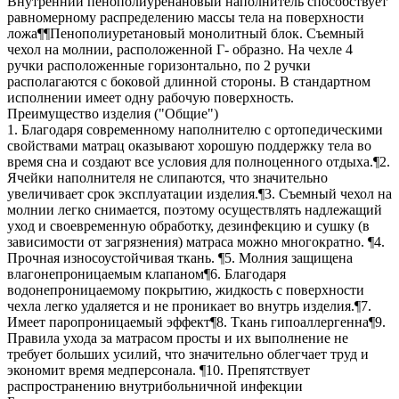
Внутренний пенополиуренановый наполнитель способствует
равномерному распределению массы тела на поверхности
ложа¶¶Пенополиуретановый монолитный блок. Съемный
чехол на молнии, расположенной Г- образно. На чехле 4
ручки расположенные горизонтально, по 2 ручки
располагаются с боковой длинной стороны. В стандартном
исполнении имеет одну рабочую поверхность.
Преимущество изделия ("Общие")
1. Благодаря современному наполнителю с ортопедическими
свойствами матрац оказывают хорошую поддержку тела во
время сна и создают все условия для полноценного отдыха.¶2.
Ячейки наполнителя не слипаются, что значительно
увеличивает срок эксплуатации изделия.¶3. Съемный чехол на
молнии легко снимается, поэтому осуществлять надлежащий
уход и своевременную обработку, дезинфекцию и сушку (в
зависимости от загрязнения) матраса можно многократно. ¶4.
Прочная износоустойчивая ткань. ¶5. Молния защищена
влагонепроницаемым клапаном¶6. Благодаря
водонепроницаемому покрытию, жидкость с поверхности
чехла легко удаляется и не проникает во внутрь изделия.¶7.
Имеет паропроницаемый эффект¶8. Ткань гипоаллергенна¶9.
Правила ухода за матрасом просты и их выполнение не
требует больших усилий, что значительно облегчает труд и
экономит время медперсонала. ¶10. Препятствует
распространению внутрибольничной инфекции