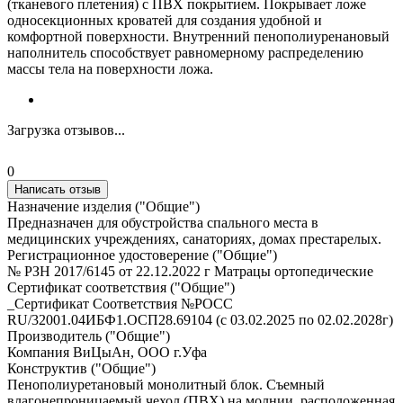
(тканевого плетения) с ПВХ покрытием. Покрывает ложе
односекционных кроватей для создания удобной и
комфортной поверхности. Внутренний пенополиуренановый
наполнитель способствует равномерному распределению
массы тела на поверхности ложа.
Загрузка отзывов...
0
Написать отзыв
Назначение изделия ("Общие")
Предназначен для обустройства спального места в
медицинских учреждениях, санаториях, домах престарелых.
Регистрационное удостоверение ("Общие")
№ РЗН 2017/6145 от 22.12.2022 г Матрацы ортопедические
Сертификат соответствия ("Общие")
_Сертификат Соответствия №РОСС
RU/32001.04ИБФ1.ОСП28.69104 (с 03.02.2025 по 02.02.2028г)
Производитель ("Общие")
Компания ВиЦыАн, ООО г.Уфа
Конструктив ("Общие")
Пенополиуретановый монолитный блок. Съемный
влагонепроницаемый чехол (ПВХ) на молнии, расположенная