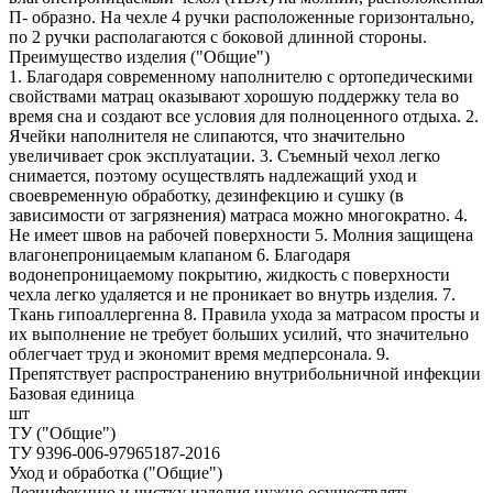
П- образно. На чехле 4 ручки расположенные горизонтально,
по 2 ручки располагаются с боковой длинной стороны.
Преимущество изделия ("Общие")
1. Благодаря современному наполнителю с ортопедическими
свойствами матрац оказывают хорошую поддержку тела во
время сна и создают все условия для полноценного отдыха. 2.
Ячейки наполнителя не слипаются, что значительно
увеличивает срок эксплуатации. 3. Съемный чехол легко
снимается, поэтому осуществлять надлежащий уход и
своевременную обработку, дезинфекцию и сушку (в
зависимости от загрязнения) матраса можно многократно. 4.
Не имеет швов на рабочей поверхности 5. Молния защищена
влагонепроницаемым клапаном 6. Благодаря
водонепроницаемому покрытию, жидкость с поверхности
чехла легко удаляется и не проникает во внутрь изделия. 7.
Ткань гипоаллергенна 8. Правила ухода за матрасом просты и
их выполнение не требует больших усилий, что значительно
облегчает труд и экономит время медперсонала. 9.
Препятствует распространению внутрибольничной инфекции
Базовая единица
шт
ТУ ("Общие")
ТУ 9396-006-97965187-2016
Уход и обработка ("Общие")
Дезинфекцию и чистку изделия нужно осуществлять