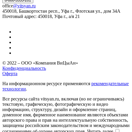
8-800-5555-201
office
@vitsyan.ru
450018, Башкортостан респ., Уфа г., Флотская ул., дом 34А
Почтовый адрес: 450018, Уфа г., а/я 21
© 2022 – ООО «Компания ВиЦыАн»
Конфиденциальность
Оферта
На информационном ресурсе применяются
рекомендательные
технологии
.
Все ресурсы сайта vitsyan.ru, включая (но не ограничиваясь)
текстовую, графическую, фотографическую и видео
информацию, структуру, дизайн и оформление страниц,
доменное имя, фирменное наименование являются объектами
авторского права и прав на интеллектуальную собственность,
защищены российским законодательством и международными
соглашениями об охране авторских прав.
Читать далее