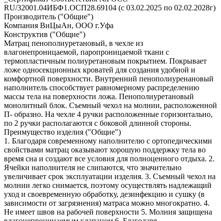
RU/32001.04ИБФ1.ОСП28.69104 (с 03.02.2025 по 02.02.2028г)
Производитель ("Общие")
Компания ВиЦыАн, ООО г.Уфа
Конструктив ("Общие")
Матрац пенополиуретановый, в чехле из
влагонепроницаемой, паропроницаемой ткани с
термопластичным полиуретановым покрытием. Покрывает
ложе односекционных кроватей для создания удобной и
комфортной поверхности. Внутренний пенополиуренановый
наполнитель способствует равномерному распределению
массы тела на поверхности ложа. Пенополиуретановый
монолитный блок. Съемный чехол на молнии, расположенной
П- образно. На чехле 4 ручки расположенные горизонтально,
по 2 ручки располагаются с боковой длинной стороны.
Преимущество изделия ("Общие")
1. Благодаря современному наполнителю с ортопедическими
свойствами матрац оказывают хорошую поддержку тела во
время сна и создают все условия для полноценного отдыха. 2.
Ячейки наполнителя не слипаются, что значительно
увеличивает срок эксплуатации изделия. 3. Съемный чехол на
молнии легко снимается, поэтому осуществлять надлежащий
уход и своевременную обработку, дезинфекцию и сушку (в
зависимости от загрязнения) матраса можно многократно. 4.
Не имеет швов на рабочей поверхности 5. Молния защищена
влагонепроницаемым клапаном 6. Благодаря