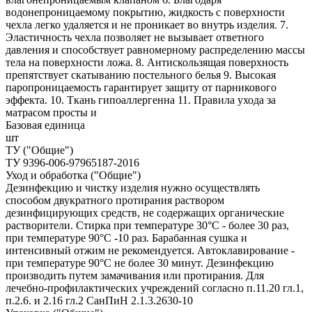
водонепроницаемому покрытию, жидкость с поверхности
чехла легко удаляется и не проникает во внутрь изделия. 7.
Эластичность чехла позволяет не вызывает ответного
давления и способствует равномерному распределению массы
тела на поверхности ложа. 8. Антискользящая поверхность
препятствует скатыванию постельного белья 9. Высокая
паропроницаемость гарантирует защиту от парникового
эффекта. 10. Ткань гипоаллергенна 11. Правила ухода за
матрасом просты и
Базовая единица
шт
ТУ ("Общие")
ТУ 9396-006-97965187-2016
Уход и обработка ("Общие")
Дезинфекцию и чистку изделия нужно осуществлять
способом двукратного протирания раствором
дезинфицирующих средств, не содержащих органические
растворители. Стирка при температуре 30°С - более 30 раз,
при температуре 90°С -10 раз. Барабанная сушка и
интенсивный отжим не рекомендуется. Автоклавирование -
при температуре 90°С не более 30 минут. Дезинфекцию
производить путем замачивания или протирания. Для
лечебно-профилактических учреждений согласно п.11.20 гл.1,
п.2.6. и 2.16 гл.2 СанПиН 2.1.3.2630-10