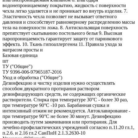
водонепроницаемому покрытию, жидкость с поверхности
чехла легко удаляется и не проникает во внутрь изделия. 7.
Эластичность чехла позволяет не вызывает ответного
давления и способствует равномерному распределению массы
тела на поверхности ложа. 8. Антискользящая поверхность
препятствует скатыванию постельного белья 9. Высокая
паропроницаемость гарантирует защиту от парникового
эффекта. 10. Ткань гипоаллергенна 11. Правила ухода за
матрасом просты и
Базовая единица
шт
ТУ ("Общие")
ТУ 9396-006-97965187-2016
Уход и обработка ("Общие")
Дезинфекцию и чистку изделия нужно осуществлять
способом двукратного протирания раствором
дезинфицирующих средств, не содержащих органические
растворители. Стирка при температуре 30°С - более 30 раз,
при температуре 90°С -10 раз. Барабанная сушка и
интенсивный отжим не рекомендуется. Автоклавирование -
при температуре 90°С не более 30 минут. Дезинфекцию
производить путем замачивания или протирания. Для
лечебно-профилактических учреждений согласно п.11.20 гл.1,
п.2.6. и 2.16 гл.2 СанПиН 2.1.3.2630-10