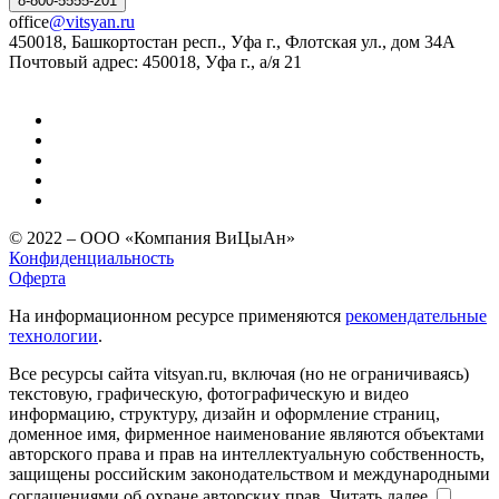
8-800-5555-201
office
@vitsyan.ru
450018, Башкортостан респ., Уфа г., Флотская ул., дом 34А
Почтовый адрес: 450018, Уфа г., а/я 21
© 2022 – ООО «Компания ВиЦыАн»
Конфиденциальность
Оферта
На информационном ресурсе применяются
рекомендательные
технологии
.
Все ресурсы сайта vitsyan.ru, включая (но не ограничиваясь)
текстовую, графическую, фотографическую и видео
информацию, структуру, дизайн и оформление страниц,
доменное имя, фирменное наименование являются объектами
авторского права и прав на интеллектуальную собственность,
защищены российским законодательством и международными
соглашениями об охране авторских прав.
Читать далее