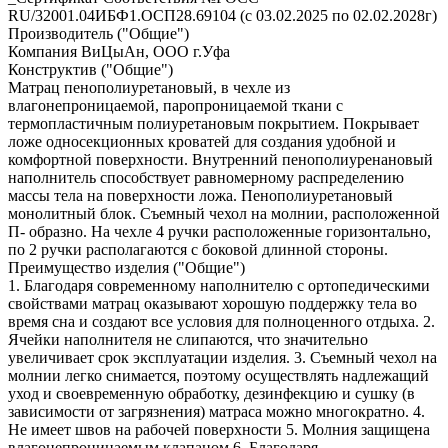
RU/32001.04ИБФ1.ОСП28.69104 (с 03.02.2025 по 02.02.2028г)
Производитель ("Общие")
Компания ВиЦыАн, ООО г.Уфа
Конструктив ("Общие")
Матрац пенополиуретановый, в чехле из
влагонепроницаемой, паропроницаемой ткани с
термопластичным полиуретановым покрытием. Покрывает
ложе односекционных кроватей для создания удобной и
комфортной поверхности. Внутренний пенополиуренановый
наполнитель способствует равномерному распределению
массы тела на поверхности ложа. Пенополиуретановый
монолитный блок. Съемный чехол на молнии, расположенной
П- образно. На чехле 4 ручки расположенные горизонтально,
по 2 ручки располагаются с боковой длинной стороны.
Преимущество изделия ("Общие")
1. Благодаря современному наполнителю с ортопедическими
свойствами матрац оказывают хорошую поддержку тела во
время сна и создают все условия для полноценного отдыха. 2.
Ячейки наполнителя не слипаются, что значительно
увеличивает срок эксплуатации изделия. 3. Съемный чехол на
молнии легко снимается, поэтому осуществлять надлежащий
уход и своевременную обработку, дезинфекцию и сушку (в
зависимости от загрязнения) матраса можно многократно. 4.
Не имеет швов на рабочей поверхности 5. Молния защищена
влагонепроницаемым клапаном 6. Благодаря