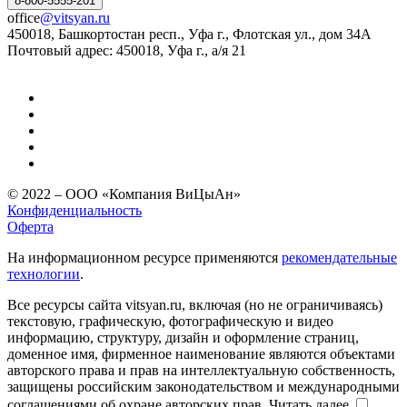
8-800-5555-201
office
@vitsyan.ru
450018, Башкортостан респ., Уфа г., Флотская ул., дом 34А
Почтовый адрес: 450018, Уфа г., а/я 21
© 2022 – ООО «Компания ВиЦыАн»
Конфиденциальность
Оферта
На информационном ресурсе применяются
рекомендательные
технологии
.
Все ресурсы сайта vitsyan.ru, включая (но не ограничиваясь)
текстовую, графическую, фотографическую и видео
информацию, структуру, дизайн и оформление страниц,
доменное имя, фирменное наименование являются объектами
авторского права и прав на интеллектуальную собственность,
защищены российским законодательством и международными
соглашениями об охране авторских прав.
Читать далее