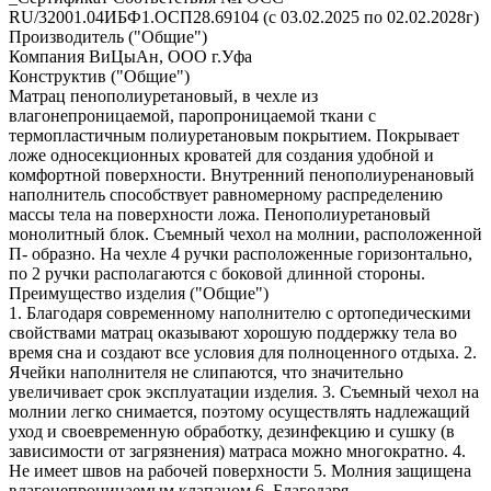
RU/32001.04ИБФ1.ОСП28.69104 (с 03.02.2025 по 02.02.2028г)
Производитель ("Общие")
Компания ВиЦыАн, ООО г.Уфа
Конструктив ("Общие")
Матрац пенополиуретановый, в чехле из
влагонепроницаемой, паропроницаемой ткани с
термопластичным полиуретановым покрытием. Покрывает
ложе односекционных кроватей для создания удобной и
комфортной поверхности. Внутренний пенополиуренановый
наполнитель способствует равномерному распределению
массы тела на поверхности ложа. Пенополиуретановый
монолитный блок. Съемный чехол на молнии, расположенной
П- образно. На чехле 4 ручки расположенные горизонтально,
по 2 ручки располагаются с боковой длинной стороны.
Преимущество изделия ("Общие")
1. Благодаря современному наполнителю с ортопедическими
свойствами матрац оказывают хорошую поддержку тела во
время сна и создают все условия для полноценного отдыха. 2.
Ячейки наполнителя не слипаются, что значительно
увеличивает срок эксплуатации изделия. 3. Съемный чехол на
молнии легко снимается, поэтому осуществлять надлежащий
уход и своевременную обработку, дезинфекцию и сушку (в
зависимости от загрязнения) матраса можно многократно. 4.
Не имеет швов на рабочей поверхности 5. Молния защищена
влагонепроницаемым клапаном 6. Благодаря