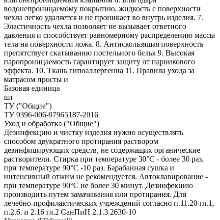
водонепроницаемому покрытию, жидкость с поверхности
чехла легко удаляется и не проникает во внутрь изделия. 7.
Эластичность чехла позволяет не вызывает ответного
давления и способствует равномерному распределению массы
тела на поверхности ложа. 8. Антискользящая поверхность
препятствует скатыванию постельного белья 9. Высокая
паропроницаемость гарантирует защиту от парникового
эффекта. 10. Ткань гипоаллергенна 11. Правила ухода за
матрасом просты и
Базовая единица
шт
ТУ ("Общие")
ТУ 9396-006-97965187-2016
Уход и обработка ("Общие")
Дезинфекцию и чистку изделия нужно осуществлять
способом двукратного протирания раствором
дезинфицирующих средств, не содержащих органические
растворители. Стирка при температуре 30°С - более 30 раз,
при температуре 90°С -10 раз. Барабанная сушка и
интенсивный отжим не рекомендуется. Автоклавирование -
при температуре 90°С не более 30 минут. Дезинфекцию
производить путем замачивания или протирания. Для
лечебно-профилактических учреждений согласно п.11.20 гл.1,
п.2.6. и 2.16 гл.2 СанПиН 2.1.3.2630-10