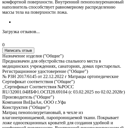
комфортной поверхности. Внутренний пенополиуренановый
наполнитель способствует равномерному распределению
массы тела на поверхности ложа.
Загрузка отзывов...
0
Написать отзыв
Назначение изделия ("Общие")
Предназначен для обустройства спального места в
медицинских учреждениях, санаториях, домах престарелых.
Регистрационное удостоверение ("Общие")
№ РЗН 2017/6145 от 22.12.2022 г Матрацы ортопедические
Сертификат соответствия ("Общие")
_Сертификат Соответствия №РОСС
RU/32001.04ИБФ1.ОСП28.69104 (с 03.02.2025 по 02.02.2028г)
Производитель ("Общие")
Компания ВиЦыАн, ООО г.Уфа
Конструктив ("Общие")
Матрац пенополиуретановый, в чехле из
влагонепроницаемой, паропроницаемой ткани. Покрывает
ложе односекционных кроватей для создания удобной и
комфортной поверхности. Внутренний пенополиуренановый