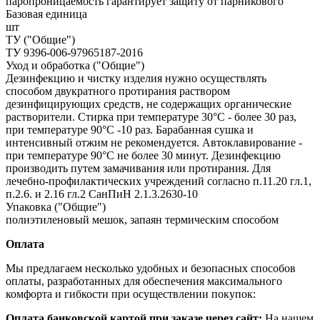
паропроницаемость гарантирует защиту от парникового
Базовая единица
шт
ТУ ("Общие")
ТУ 9396-006-97965187-2016
Уход и обработка ("Общие")
Дезинфекцию и чистку изделия нужно осуществлять
способом двукратного протирания раствором
дезинфицирующих средств, не содержащих органические
растворители. Стирка при температуре 30°С - более 30 раз,
при температуре 90°С -10 раз. Барабанная сушка и
интенсивный отжим не рекомендуется. Автоклавирование -
при температуре 90°С не более 30 минут. Дезинфекцию
производить путем замачивания или протирания. Для
лечебно-профилактических учреждений согласно п.11.20 гл.1,
п.2.6. и 2.16 гл.2 СанПиН 2.1.3.2630-10
Упаковка ("Общие")
полиэтиленовый мешок, запаян термическим способом
Оплата
Мы предлагаем несколько удобных и безопасных способов
оплаты, разработанных для обеспечения максимального
комфорта и гибкости при осуществлении покупок:
Оплата банковской картой при заказе через сайт:
На нашем