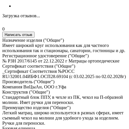
Загрузка отзывов...
0
Написать отзыв
Назначение изделия ("Общие")
Имеет широкий круг использования как для частного
использования так и стационары, санатории, гостиницы и др.
Регистрационное удостоверение ("Общие")
№ РЗН 2017/6145 от 22.12.2022 г Матрацы ортопедические
Сертификат соответствия ("Общие")
_Сертификат Соответствия №РОСС
RU/32001.04ИБФ1.ОСП28.69104 (с 03.02.2025 по 02.02.2028г)
Производитель ("Общие")
Компания ВиЦыАн, ООО г.Уфа
Конструктив ("Общие")
Стандартный блок ППУ, в чехле из ПК, чехол на П-образной
молнии. Имет ручки для переноски.
Преимущество изделия ("Общие")
Легкий матрац, широко используется в разных сферах, имеет
съемный чехол на молнии для удобного ухода за изделием.
Ручки для переноски.
Базовая единица