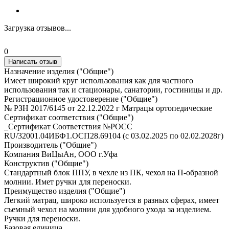
Загрузка отзывов...
0
Написать отзыв
Назначение изделия ("Общие")
Имеет широкий круг использования как для частного
использования так и стационары, санатории, гостиницы и др.
Регистрационное удостоверение ("Общие")
№ РЗН 2017/6145 от 22.12.2022 г Матрацы ортопедические
Сертификат соответствия ("Общие")
_Сертификат Соответствия №РОСС
RU/32001.04ИБФ1.ОСП28.69104 (с 03.02.2025 по 02.02.2028г)
Производитель ("Общие")
Компания ВиЦыАн, ООО г.Уфа
Конструктив ("Общие")
Стандартный блок ППУ, в чехле из ПК, чехол на П-образной
молнии. Имет ручки для переноски.
Преимущество изделия ("Общие")
Легкий матрац, широко используется в разных сферах, имеет
съемный чехол на молнии для удобного ухода за изделием.
Ручки для переноски.
Базовая единица