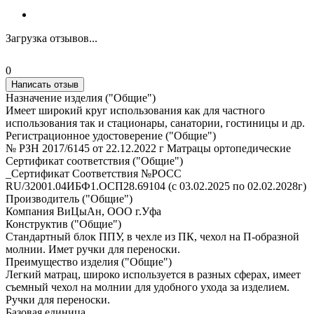
Загрузка отзывов...
0
Написать отзыв
Назначение изделия ("Общие")
Имеет широкий круг использования как для частного
использования так и стационары, санатории, гостиницы и др.
Регистрационное удостоверение ("Общие")
№ РЗН 2017/6145 от 22.12.2022 г Матрацы ортопедические
Сертификат соответствия ("Общие")
_Сертификат Соответствия №РОСС
RU/32001.04ИБФ1.ОСП28.69104 (с 03.02.2025 по 02.02.2028г)
Производитель ("Общие")
Компания ВиЦыАн, ООО г.Уфа
Конструктив ("Общие")
Стандартный блок ППУ, в чехле из ПК, чехол на П-образной
молнии. Имет ручки для переноски.
Преимущество изделия ("Общие")
Легкий матрац, широко используется в разных сферах, имеет
съемный чехол на молнии для удобного ухода за изделием.
Ручки для переноски.
Базовая единица