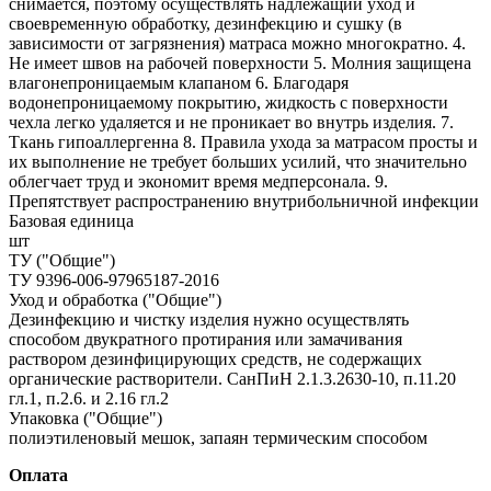
снимается, поэтому осуществлять надлежащий уход и
своевременную обработку, дезинфекцию и сушку (в
зависимости от загрязнения) матраса можно многократно. 4.
Не имеет швов на рабочей поверхности 5. Молния защищена
влагонепроницаемым клапаном 6. Благодаря
водонепроницаемому покрытию, жидкость с поверхности
чехла легко удаляется и не проникает во внутрь изделия. 7.
Ткань гипоаллергенна 8. Правила ухода за матрасом просты и
их выполнение не требует больших усилий, что значительно
облегчает труд и экономит время медперсонала. 9.
Препятствует распространению внутрибольничной инфекции
Базовая единица
шт
ТУ ("Общие")
ТУ 9396-006-97965187-2016
Уход и обработка ("Общие")
Дезинфекцию и чистку изделия нужно осуществлять
способом двукратного протирания или замачивания
раствором дезинфицирующих средств, не содержащих
органические растворители. СанПиН 2.1.3.2630-10, п.11.20
гл.1, п.2.6. и 2.16 гл.2
Упаковка ("Общие")
полиэтиленовый мешок, запаян термическим способом
Оплата