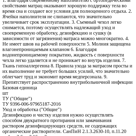
1. Благодаря современному наполнителю с ортопедическими
свойствами матрац оказывают хорошую поддержку тела во
время сна и создают все условия для полноценного отдыха. 2.
Ячейки наполнителя не слипаются, что значительно
увеличивает срок эксплуатации. 3. Съемный чехол легко
снимается, поэтому осуществлять надлежащий уход и
своевременную обработку, дезинфекцию и сушку (в
зависимости от загрязнения) матраса можно многократно. 4.
Не имеет швов на рабочей поверхности 5. Молния защищена
влагонепроницаемым клапаном 6. Благодаря
водонепроницаемому покрытию, жидкость с поверхности
чехла легко удаляется и не проникает во внутрь изделия. 7.
Ткань гипоаллергенна 8. Правила ухода за матрасом просты и
их выполнение не требует больших усилий, что значительно
облегчает труд и экономит время медперсонала. 9.
Препятствует распространению внутрибольничной инфекции
Базовая единица
шт
ТУ ("Общие")
ТУ 9396-006-97965187-2016
Уход и обработка ("Общие")
Дезинфекцию и чистку изделия нужно осуществлять
способом двукратного протирания или замачивания
раствором дезинфицирующих средств, не содержащих
органические растворители. СанПиН 2.1.3.2630-10, п.11.20