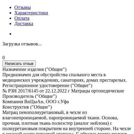
Отзывы
Характеристики
Оплата
Доставка
Загрузка отзывов...
0
Написать отзыв
Назначение изделия ("Общие")
Предназначен для обустройства спального места в
медицинских учреждениях, санаториях, домах престарелых.
Регистрационное удостоверение ("Общие")
№ РЗН 2017/6145 от 22.12.2022 г Матрацы ортопедические
Производитель ("Общие")
Компания ВиЦыАн, ООО г.Уфа
Конструктив ("Общие")
Матрац пенополиуретановый, в чехле из
влагонепроницаемой, паропроницаемой ткани. Основа,
прочная, плотная ткань полиэстер (аналог нейлона) с
полиуретановым покрытием на внутренней стороне. На чехле
в нижней части торцевой стороны, Г-образно вшита молния,