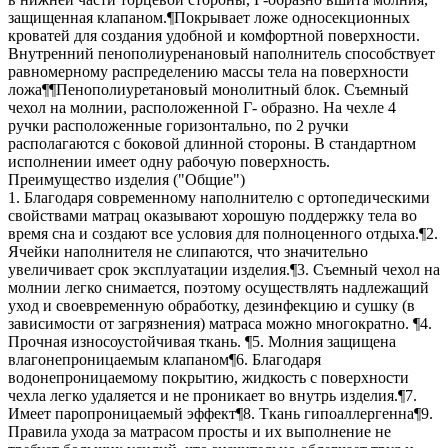
защищенная клапаном.¶Покрывает ложе односекционных
кроватей для создания удобной и комфортной поверхности.
Внутренний пенополиуренановый наполнитель способствует
равномерному распределению массы тела на поверхности
ложа¶¶Пенополиуретановый монолитный блок. Съемный
чехол на молнии, расположенной Г- образно. На чехле 4
ручки расположенные горизонтально, по 2 ручки
располагаются с боковой длинной стороны. В стандартном
исполнении имеет одну рабочую поверхность.
Преимущество изделия ("Общие")
1. Благодаря современному наполнителю с ортопедическими
свойствами матрац оказывают хорошую поддержку тела во
время сна и создают все условия для полноценного отдыха.¶2.
Ячейки наполнителя не слипаются, что значительно
увеличивает срок эксплуатации изделия.¶3. Съемный чехол на
молнии легко снимается, поэтому осуществлять надлежащий
уход и своевременную обработку, дезинфекцию и сушку (в
зависимости от загрязнения) матраса можно многократно. ¶4.
Прочная износоустойчивая ткань. ¶5. Молния защищена
влагонепроницаемым клапаном¶6. Благодаря
водонепроницаемому покрытию, жидкость с поверхности
чехла легко удаляется и не проникает во внутрь изделия.¶7.
Имеет паропроницаемый эффект¶8. Ткань гипоаллергенна¶9.
Правила ухода за матрасом просты и их выполнение не