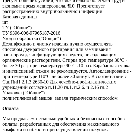
требует больших усилий, что значительно облегчает труд и
экономит время медперсонала. ¶10. Препятствует
распространению внутрибольничной инфекции
Базовая единица
шт
ТУ ("Общие")
ТУ 9396-006-97965187-2016
Уход и обработка ("Общие")
Дезинфекцию и чистку изделия нужно осуществлять
способом двукратного протирания или замачивания
раствором дезинфицирующих средств, не содержащих
органические растворители. Стирка при температуре 30°С -
более 30 раз, при температуре 90°С -10 раз. Барабанная сушка
и интенсивный отжим не рекомендуется. Автоклавирование -
при температуре 110°С не более 30 минут. В соответствии с
СанПиН 2.1.3.2630-10 Для лечебно-профилактических
учреждений согласно п.11.20 гл.1, п.2.6. и 2.16 гл.2
Упаковка ("Общие")
полиэтиленовый мешок, запаян термическим способом
Оплата
Мы предлагаем несколько удобных и безопасных способов
оплаты, разработанных для обеспечения максимального
комфорта и гибкости при осуществлении покупок: