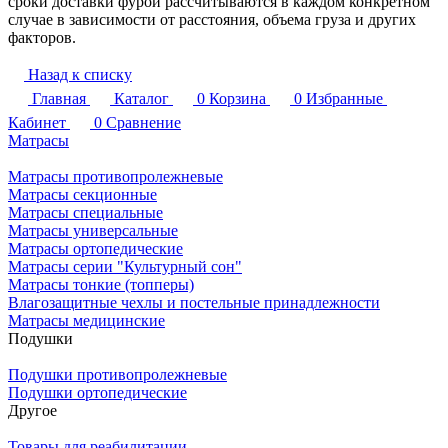
сроки доставки фурой рассчитываются в каждом конкретном
случае в зависимости от расстояния, объема груза и других
факторов.
Назад к списку
Главная
Каталог
0
Корзина
0
Избранные
Кабинет
0
Сравнение
Матрасы
Матрасы противопролежневые
Матрасы секционные
Матрасы специальные
Матрасы универсальные
Матрасы ортопедические
Матрасы серии "Культурный сон"
Матрасы тонкие (топперы)
Влагозащитные чехлы и постельные принадлежности
Матрасы медицинские
Подушки
Подушки противопролежневые
Подушки ортопедические
Другое
Товары для реабилитации