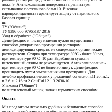
ложа. 9. Антискользящая поверхность препятствует
скатыванию постельного белья 10. Высокая
паропроницаемость гарантирует защиту от парникового
Базовая единица
шт
ТУ ("Общие")
ТУ 9396-006-97965187-2016
Уход и обработка ("Общие")
Дезинфекцию и чистку изделия нужно осуществлять
способом двукратного протирания раствором
дезинфицирующих средств, не содержащих органические
растворители. Стирка при температуре 30°С - более 30 раз,
при температуре 90°С -10 раз. Барабанная сушка и
интенсивный отжим не рекомендуется. Автоклавирование -
при температуре 90°С не более 30 минут. Дезинфекцию
производить путем замачивания или протирания. Для
лечебно-профилактических учреждений согласно п.11.20 гл.1,
п.2.6. и 2.16 гл.2 СанПиН 2.1.3.2630-10
Упаковка ("Общие")
полиэтиленовый мешок, запаян термическим способом
Оплата
Мы предлагаем несколько удобных и безопасных способов
оплаты, разработанных для обеспечения максимального