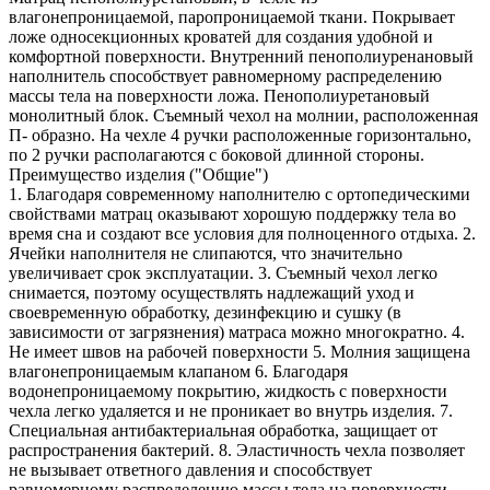
влагонепроницаемой, паропроницаемой ткани. Покрывает
ложе односекционных кроватей для создания удобной и
комфортной поверхности. Внутренний пенополиуренановый
наполнитель способствует равномерному распределению
массы тела на поверхности ложа. Пенополиуретановый
монолитный блок. Съемный чехол на молнии, расположенная
П- образно. На чехле 4 ручки расположенные горизонтально,
по 2 ручки располагаются с боковой длинной стороны.
Преимущество изделия ("Общие")
1. Благодаря современному наполнителю с ортопедическими
свойствами матрац оказывают хорошую поддержку тела во
время сна и создают все условия для полноценного отдыха. 2.
Ячейки наполнителя не слипаются, что значительно
увеличивает срок эксплуатации. 3. Съемный чехол легко
снимается, поэтому осуществлять надлежащий уход и
своевременную обработку, дезинфекцию и сушку (в
зависимости от загрязнения) матраса можно многократно. 4.
Не имеет швов на рабочей поверхности 5. Молния защищена
влагонепроницаемым клапаном 6. Благодаря
водонепроницаемому покрытию, жидкость с поверхности
чехла легко удаляется и не проникает во внутрь изделия. 7.
Специальная антибактериальная обработка, защищает от
распространения бактерий. 8. Эластичность чехла позволяет
не вызывает ответного давления и способствует
равномерному распределению массы тела на поверхности