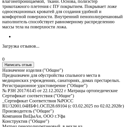
влагонепроницаемой, ткани. Основа, полиэстер
трикотажного плетения с ПУ покрытием. Покрывает ложе
односекционных кроватей для создания удобной и
комфортной поверхности. Внутренний пенополиуренановый
наполнитель способствует равномерному распределению
массы тела на поверхности ложа.
Загрузка отзывов...
0
Написать отзыв
Назначение изделия ("Общие")
Предназначен для обустройства спального места в
медицинских учреждениях, санаториях, домах престарелых.
Регистрационное удостоверение ("Общие")
№ РЗН 2017/6145 от 22.12.2022 г Матрацы ортопедические
Сертификат соответствия ("Общие")
_Сертификат Соответствия №РОСС
RU/32001.04ИБФ1.ОСП28.69104 (с 03.02.2025 по 02.02.2028г)
Производитель ("Общие")
Компания ВиЦыАн, ООО г.Уфа
Конструктив ("Общие")
Матрац пенополиуретановый, в чехле из