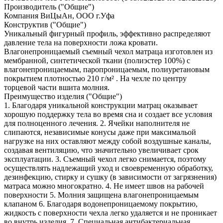
Производитель ("Общие")
Компания ВиЦыАн, ООО г.Уфа
Конструктив ("Общие")
Уникальный фигурный профиль, эффективно распределяют
давление тела на поверхности ложа кровати.
Влагонепроницаемый съемный чехол матраца изготовлен из
мембранной, синтетической ткани (полиэстер 100%) с
влагонепроницаемым, паропроницаемым, полиуретановым
покрытием плотностью 210 г/м² . На чехле по центру
торцевой части вшита молния.
Преимущество изделия ("Общие")
1. Благодаря уникальной конструкции матрац оказывает
хорошую поддержку тела во время сна и создает все условия
для полноценного лечения. 2. Ячейки наполнителя не
слипаются, независимые конусы даже при максимальой
нагрузке на них оставляют между собой воздушные каналы,
создавая вентиляцию, что значительно увеличивает срок
эксплуатации. 3. Съемный чехол легко снимается, поэтому
осуществлять надлежащий уход и своевременную обработку,
дезинфекцию, стирку и сушку (в зависимости от загрязнения)
матраса можно многократно. 4. Не имеет швов на рабочей
поверхности 5. Молния защищена влагонепроницаемым
клапаном 6. Благодаря водонепроницаемому покрытию,
жидкость с поверхности чехла легко удаляется и не проникает
во внутрь изделия. 7. Специальная антибактериальная