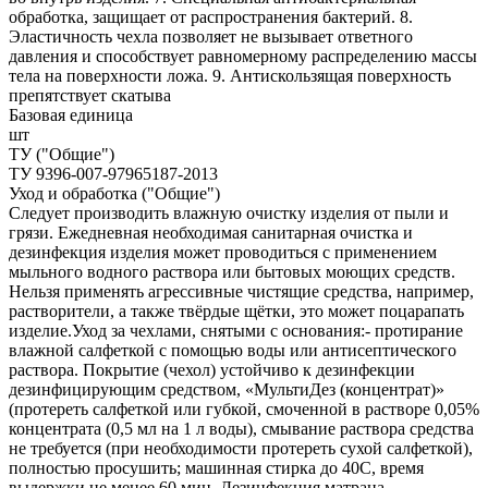
обработка, защищает от распространения бактерий. 8.
Эластичность чехла позволяет не вызывает ответного
давления и способствует равномерному распределению массы
тела на поверхности ложа. 9. Антискользящая поверхность
препятствует скатыва
Базовая единица
шт
ТУ ("Общие")
ТУ 9396-007-97965187-2013
Уход и обработка ("Общие")
Следует производить влажную очистку изделия от пыли и
грязи. Ежедневная необходимая санитарная очистка и
дезинфекция изделия может проводиться с применением
мыльного водного раствора или бытовых моющих средств.
Нельзя применять агрессивные чистящие средства, например,
растворители, а также твёрдые щётки, это может поцарапать
изделие.Уход за чехлами, снятыми с основания:- протирание
влажной салфеткой с помощью воды или антисептического
раствора. Покрытие (чехол) устойчиво к дезинфекции
дезинфицирующим средством, «МультиДез (концентрат)»
(протереть салфеткой или губкой, смоченной в растворе 0,05%
концентрата (0,5 мл на 1 л воды), смывание раствора средства
не требуется (при необходимости протереть сухой салфеткой),
полностью просушить; машинная стирка до 40С, время
выдержки не менее 60 мин. Дезинфекция матраца