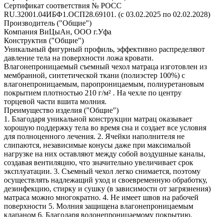
Сертификат соответствия № РОСС
RU.32001.04ИБФ1.ОСП28.69101. (с 03.02.2025 по 02.02.2028)
Производитель ("Общие")
Компания ВиЦыАн, ООО г.Уфа
Конструктив ("Общие")
Уникальный фигурный профиль, эффективно распределяют
давление тела на поверхности ложа кровати.
Влагонепроницаемый съемный чехол матраца изготовлен из
мембранной, синтетической ткани (полиэстер 100%) с
влагонепроницаемым, паропроницаемым, полиуретановым
покрытием плотностью 210 г/м² . На чехле по центру
торцевой части вшита молния.
Преимущество изделия ("Общие")
1. Благодаря уникальной конструкции матрац оказывает
хорошую поддержку тела во время сна и создает все условия
для полноценного лечения. 2. Ячейки наполнителя не
слипаются, независимые конусы даже при максимальой
нагрузке на них оставляют между собой воздушные каналы,
создавая вентиляцию, что значительно увеличивает срок
эксплуатации. 3. Съемный чехол легко снимается, поэтому
осуществлять надлежащий уход и своевременную обработку,
дезинфекцию, стирку и сушку (в зависимости от загрязнения)
матраса можно многократно. 4. Не имеет швов на рабочей
поверхности 5. Молния защищена влагонепроницаемым
клапаном 6. Благодаря водонепроницаемому покрытию,