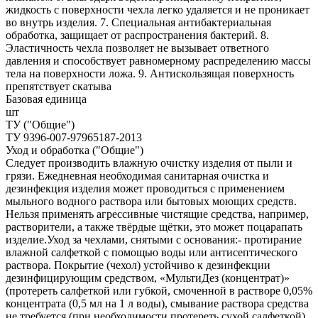
жидкость с поверхности чехла легко удаляется и не проникает
во внутрь изделия. 7. Специальная антибактериальная
обработка, защищает от распространения бактерий. 8.
Эластичность чехла позволяет не вызывает ответного
давления и способствует равномерному распределению массы
тела на поверхности ложа. 9. Антискользящая поверхность
препятствует скатыва
Базовая единица
шт
ТУ ("Общие")
ТУ 9396-007-97965187-2013
Уход и обработка ("Общие")
Следует производить влажную очистку изделия от пыли и
грязи. Ежедневная необходимая санитарная очистка и
дезинфекция изделия может проводиться с применением
мыльного водного раствора или бытовых моющих средств.
Нельзя применять агрессивные чистящие средства, например,
растворители, а также твёрдые щётки, это может поцарапать
изделие.Уход за чехлами, снятыми с основания:- протирание
влажной салфеткой с помощью воды или антисептического
раствора. Покрытие (чехол) устойчиво к дезинфекции
дезинфицирующим средством, «МультиДез (концентрат)»
(протереть салфеткой или губкой, смоченной в растворе 0,05%
концентрата (0,5 мл на 1 л воды), смывание раствора средства
не требуется (при необходимости протереть сухой салфеткой),