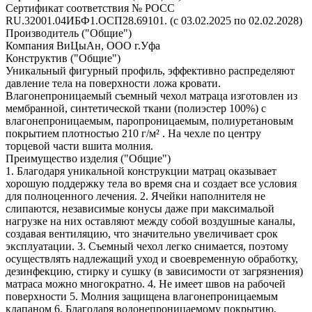
Сертификат соответствия № РОСС
RU.32001.04ИБФ1.ОСП28.69101. (с 03.02.2025 по 02.02.2028)
Производитель ("Общие")
Компания ВиЦыАн, ООО г.Уфа
Конструктив ("Общие")
Уникальный фигурный профиль, эффективно распределяют
давление тела на поверхности ложа кровати.
Влагонепроницаемый съемный чехол матраца изготовлен из
мембранной, синтетической ткани (полиэстер 100%) с
влагонепроницаемым, паропроницаемым, полиуретановым
покрытием плотностью 210 г/м² . На чехле по центру
торцевой части вшита молния.
Преимущество изделия ("Общие")
1. Благодаря уникальной конструкции матрац оказывает
хорошую поддержку тела во время сна и создает все условия
для полноценного лечения. 2. Ячейки наполнителя не
слипаются, независимые конусы даже при максимальой
нагрузке на них оставляют между собой воздушные каналы,
создавая вентиляцию, что значительно увеличивает срок
эксплуатации. 3. Съемный чехол легко снимается, поэтому
осуществлять надлежащий уход и своевременную обработку,
дезинфекцию, стирку и сушку (в зависимости от загрязнения)
матраса можно многократно. 4. Не имеет швов на рабочей
поверхности 5. Молния защищена влагонепроницаемым
клапаном 6. Благодаря водонепроницаемому покрытию,