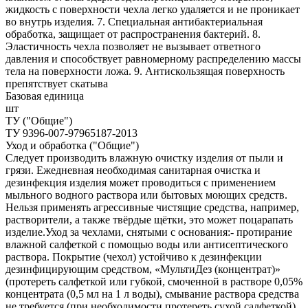
жидкость с поверхности чехла легко удаляется и не проникает
во внутрь изделия. 7. Специальная антибактериальная
обработка, защищает от распространения бактерий. 8.
Эластичность чехла позволяет не вызывает ответного
давления и способствует равномерному распределению массы
тела на поверхности ложа. 9. Антискользящая поверхность
препятствует скатыва
Базовая единица
шт
ТУ ("Общие")
ТУ 9396-007-97965187-2013
Уход и обработка ("Общие")
Следует производить влажную очистку изделия от пыли и
грязи. Ежедневная необходимая санитарная очистка и
дезинфекция изделия может проводиться с применением
мыльного водного раствора или бытовых моющих средств.
Нельзя применять агрессивные чистящие средства, например,
растворители, а также твёрдые щётки, это может поцарапать
изделие.Уход за чехлами, снятыми с основания:- протирание
влажной салфеткой с помощью воды или антисептического
раствора. Покрытие (чехол) устойчиво к дезинфекции
дезинфицирующим средством, «МультиДез (концентрат)»
(протереть салфеткой или губкой, смоченной в растворе 0,05%
концентрата (0,5 мл на 1 л воды), смывание раствора средства
не требуется (при необходимости протереть сухой салфеткой),