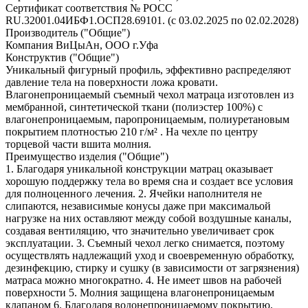
Сертификат соответствия № РОСС
RU.32001.04ИБФ1.ОСП28.69101. (с 03.02.2025 по 02.02.2028)
Производитель ("Общие")
Компания ВиЦыАн, ООО г.Уфа
Конструктив ("Общие")
Уникальный фигурный профиль, эффективно распределяют
давление тела на поверхности ложа кровати.
Влагонепроницаемый съемный чехол матраца изготовлен из
мембранной, синтетической ткани (полиэстер 100%) с
влагонепроницаемым, паропроницаемым, полиуретановым
покрытием плотностью 210 г/м² . На чехле по центру
торцевой части вшита молния.
Преимущество изделия ("Общие")
1. Благодаря уникальной конструкции матрац оказывает
хорошую поддержку тела во время сна и создает все условия
для полноценного лечения. 2. Ячейки наполнителя не
слипаются, независимые конусы даже при максимальой
нагрузке на них оставляют между собой воздушные каналы,
создавая вентиляцию, что значительно увеличивает срок
эксплуатации. 3. Съемный чехол легко снимается, поэтому
осуществлять надлежащий уход и своевременную обработку,
дезинфекцию, стирку и сушку (в зависимости от загрязнения)
матраса можно многократно. 4. Не имеет швов на рабочей
поверхности 5. Молния защищена влагонепроницаемым
клапаном 6. Благодаря водонепроницаемому покрытию,