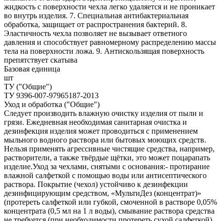
жидкость с поверхности чехла легко удаляется и не проникает
во внутрь изделия. 7. Специальная антибактериальная
обработка, защищает от распространения бактерий. 8.
Эластичность чехла позволяет не вызывает ответного
давления и способствует равномерному распределению массы
тела на поверхности ложа. 9. Антискользящая поверхность
препятствует скатыва
Базовая единица
шт
ТУ ("Общие")
ТУ 9396-007-97965187-2013
Уход и обработка ("Общие")
Следует производить влажную очистку изделия от пыли и
грязи. Ежедневная необходимая санитарная очистка и
дезинфекция изделия может проводиться с применением
мыльного водного раствора или бытовых моющих средств.
Нельзя применять агрессивные чистящие средства, например,
растворители, а также твёрдые щётки, это может поцарапать
изделие.Уход за чехлами, снятыми с основания:- протирание
влажной салфеткой с помощью воды или антисептического
раствора. Покрытие (чехол) устойчиво к дезинфекции
дезинфицирующим средством, «МультиДез (концентрат)»
(протереть салфеткой или губкой, смоченной в растворе 0,05%
концентрата (0,5 мл на 1 л воды), смывание раствора средства
не требуется (при необходимости протереть сухой салфеткой),