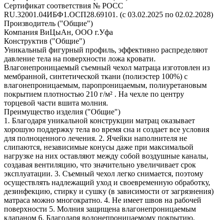
Сертификат соответствия № РОСС
RU.32001.04ИБФ1.ОСП28.69101. (с 03.02.2025 по 02.02.2028)
Производитель ("Общие")
Компания ВиЦыАн, ООО г.Уфа
Конструктив ("Общие")
Уникальный фигурный профиль, эффективно распределяют
давление тела на поверхности ложа кровати.
Влагонепроницаемый съемный чехол матраца изготовлен из
мембранной, синтетической ткани (полиэстер 100%) с
влагонепроницаемым, паропроницаемым, полиуретановым
покрытием плотностью 210 г/м² . На чехле по центру
торцевой части вшита молния.
Преимущество изделия ("Общие")
1. Благодаря уникальной конструкции матрац оказывает
хорошую поддержку тела во время сна и создает все условия
для полноценного лечения. 2. Ячейки наполнителя не
слипаются, независимые конусы даже при максимальой
нагрузке на них оставляют между собой воздушные каналы,
создавая вентиляцию, что значительно увеличивает срок
эксплуатации. 3. Съемный чехол легко снимается, поэтому
осуществлять надлежащий уход и своевременную обработку,
дезинфекцию, стирку и сушку (в зависимости от загрязнения)
матраса можно многократно. 4. Не имеет швов на рабочей
поверхности 5. Молния защищена влагонепроницаемым
клапаном 6. Благодаря водонепроницаемому покрытию,