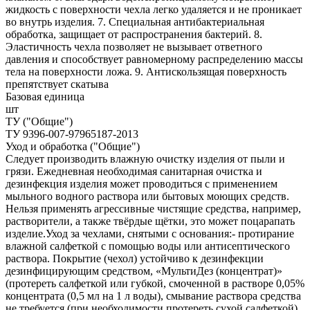
жидкость с поверхности чехла легко удаляется и не проникает
во внутрь изделия. 7. Специальная антибактериальная
обработка, защищает от распространения бактерий. 8.
Эластичность чехла позволяет не вызывает ответного
давления и способствует равномерному распределению массы
тела на поверхности ложа. 9. Антискользящая поверхность
препятствует скатыва
Базовая единица
шт
ТУ ("Общие")
ТУ 9396-007-97965187-2013
Уход и обработка ("Общие")
Следует производить влажную очистку изделия от пыли и
грязи. Ежедневная необходимая санитарная очистка и
дезинфекция изделия может проводиться с применением
мыльного водного раствора или бытовых моющих средств.
Нельзя применять агрессивные чистящие средства, например,
растворители, а также твёрдые щётки, это может поцарапать
изделие.Уход за чехлами, снятыми с основания:- протирание
влажной салфеткой с помощью воды или антисептического
раствора. Покрытие (чехол) устойчиво к дезинфекции
дезинфицирующим средством, «МультиДез (концентрат)»
(протереть салфеткой или губкой, смоченной в растворе 0,05%
концентрата (0,5 мл на 1 л воды), смывание раствора средства
не требуется (при необходимости протереть сухой салфеткой),