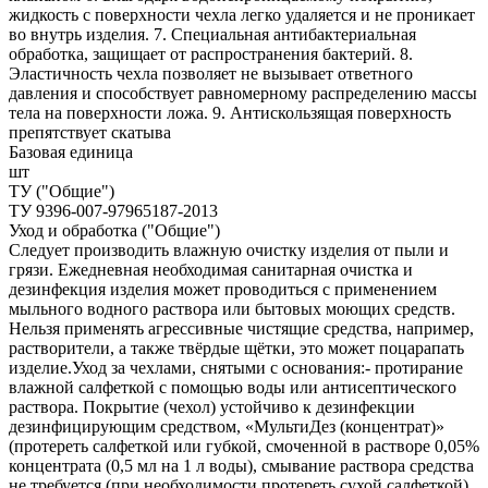
жидкость с поверхности чехла легко удаляется и не проникает
во внутрь изделия. 7. Специальная антибактериальная
обработка, защищает от распространения бактерий. 8.
Эластичность чехла позволяет не вызывает ответного
давления и способствует равномерному распределению массы
тела на поверхности ложа. 9. Антискользящая поверхность
препятствует скатыва
Базовая единица
шт
ТУ ("Общие")
ТУ 9396-007-97965187-2013
Уход и обработка ("Общие")
Следует производить влажную очистку изделия от пыли и
грязи. Ежедневная необходимая санитарная очистка и
дезинфекция изделия может проводиться с применением
мыльного водного раствора или бытовых моющих средств.
Нельзя применять агрессивные чистящие средства, например,
растворители, а также твёрдые щётки, это может поцарапать
изделие.Уход за чехлами, снятыми с основания:- протирание
влажной салфеткой с помощью воды или антисептического
раствора. Покрытие (чехол) устойчиво к дезинфекции
дезинфицирующим средством, «МультиДез (концентрат)»
(протереть салфеткой или губкой, смоченной в растворе 0,05%
концентрата (0,5 мл на 1 л воды), смывание раствора средства
не требуется (при необходимости протереть сухой салфеткой),