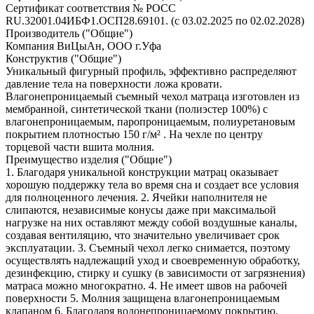
Сертификат соответствия № РОСС
RU.32001.04ИБФ1.ОСП28.69101. (с 03.02.2025 по 02.02.2028)
Производитель ("Общие")
Компания ВиЦыАн, ООО г.Уфа
Конструктив ("Общие")
Уникальный фигурный профиль, эффективно распределяют
давление тела на поверхности ложа кровати.
Влагонепроницаемый съемный чехол матраца изготовлен из
мембранной, синтетической ткани (полиэстер 100%) с
влагонепроницаемым, паропроницаемым, полиуретановым
покрытием плотностью 150 г/м² . На чехле по центру
торцевой части вшита молния.
Преимущество изделия ("Общие")
1. Благодаря уникальной конструкции матрац оказывает
хорошую поддержку тела во время сна и создает все условия
для полноценного лечения. 2. Ячейки наполнителя не
слипаются, независимые конусы даже при максимальой
нагрузке на них оставляют между собой воздушные каналы,
создавая вентиляцию, что значительно увеличивает срок
эксплуатации. 3. Съемный чехол легко снимается, поэтому
осуществлять надлежащий уход и своевременную обработку,
дезинфекцию, стирку и сушку (в зависимости от загрязнения)
матраса можно многократно. 4. Не имеет швов на рабочей
поверхности 5. Молния защищена влагонепроницаемым
клапаном 6. Благодаря водонепроницаемому покрытию,