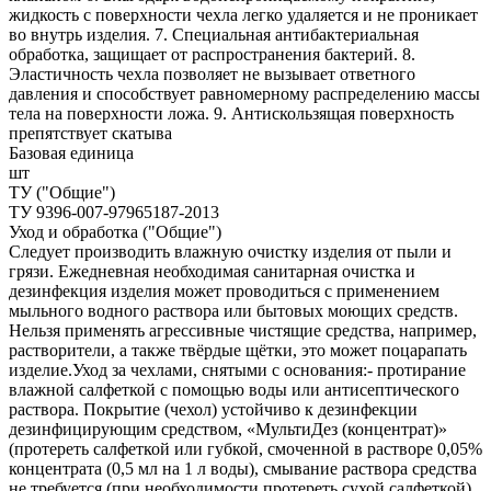
жидкость с поверхности чехла легко удаляется и не проникает
во внутрь изделия. 7. Специальная антибактериальная
обработка, защищает от распространения бактерий. 8.
Эластичность чехла позволяет не вызывает ответного
давления и способствует равномерному распределению массы
тела на поверхности ложа. 9. Антискользящая поверхность
препятствует скатыва
Базовая единица
шт
ТУ ("Общие")
ТУ 9396-007-97965187-2013
Уход и обработка ("Общие")
Следует производить влажную очистку изделия от пыли и
грязи. Ежедневная необходимая санитарная очистка и
дезинфекция изделия может проводиться с применением
мыльного водного раствора или бытовых моющих средств.
Нельзя применять агрессивные чистящие средства, например,
растворители, а также твёрдые щётки, это может поцарапать
изделие.Уход за чехлами, снятыми с основания:- протирание
влажной салфеткой с помощью воды или антисептического
раствора. Покрытие (чехол) устойчиво к дезинфекции
дезинфицирующим средством, «МультиДез (концентрат)»
(протереть салфеткой или губкой, смоченной в растворе 0,05%
концентрата (0,5 мл на 1 л воды), смывание раствора средства
не требуется (при необходимости протереть сухой салфеткой),