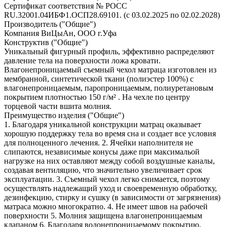
Сертификат соответствия № РОСС
RU.32001.04ИБФ1.ОСП28.69101. (с 03.02.2025 по 02.02.2028)
Производитель ("Общие")
Компания ВиЦыАн, ООО г.Уфа
Конструктив ("Общие")
Уникальный фигурный профиль, эффективно распределяют
давление тела на поверхности ложа кровати.
Влагонепроницаемый съемный чехол матраца изготовлен из
мембранной, синтетической ткани (полиэстер 100%) с
влагонепроницаемым, паропроницаемым, полиуретановым
покрытием плотностью 150 г/м² . На чехле по центру
торцевой части вшита молния.
Преимущество изделия ("Общие")
1. Благодаря уникальной конструкции матрац оказывает
хорошую поддержку тела во время сна и создает все условия
для полноценного лечения. 2. Ячейки наполнителя не
слипаются, независимые конусы даже при максимальой
нагрузке на них оставляют между собой воздушные каналы,
создавая вентиляцию, что значительно увеличивает срок
эксплуатации. 3. Съемный чехол легко снимается, поэтому
осуществлять надлежащий уход и своевременную обработку,
дезинфекцию, стирку и сушку (в зависимости от загрязнения)
матраса можно многократно. 4. Не имеет швов на рабочей
поверхности 5. Молния защищена влагонепроницаемым
клапаном 6. Благодаря водонепроницаемому покрытию,