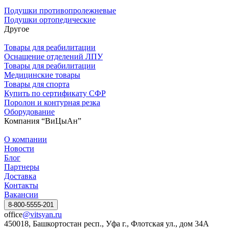
Подушки противопролежневые
Подушки ортопедические
Другое
Товары для реабилитации
Оснащение отделений ЛПУ
Товары для реабилитации
Медицинские товары
Товары для спорта
Купить по сертификату СФР
Поролон и контурная резка
Оборудование
Компания “ВиЦыАн”
О компании
Новости
Блог
Партнеры
Доставка
Контакты
Вакансии
8-800-5555-201
office
@vitsyan.ru
450018, Башкортостан респ., Уфа г., Флотская ул., дом 34А