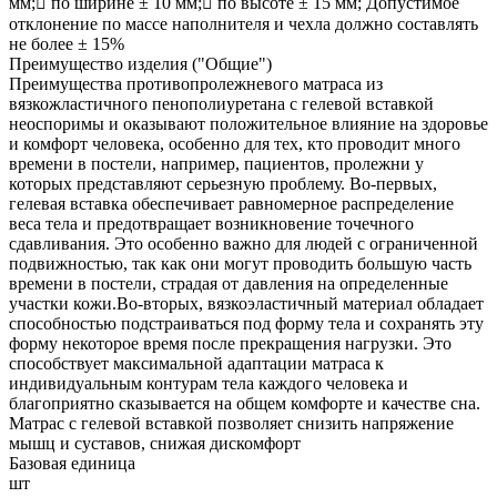
мм; по ширине ± 10 мм; по высоте ± 15 мм; Допустимое
отклонение по массе наполнителя и чехла должно составлять
не более ± 15%
Преимущество изделия ("Общие")
Преимущества противопролежневого матраса из
вязкожластичного пенополиуретана с гелевой вставкой
неоспоримы и оказывают положительное влияние на здоровье
и комфорт человека, особенно для тех, кто проводит много
времени в постели, например, пациентов, пролежни у
которых представляют серьезную проблему. Во-первых,
гелевая вставка обеспечивает равномерное распределение
веса тела и предотвращает возникновение точечного
сдавливания. Это особенно важно для людей с ограниченной
подвижностью, так как они могут проводить большую часть
времени в постели, страдая от давления на определенные
участки кожи.Во-вторых, вязкоэластичный материал обладает
способностью подстраиваться под форму тела и сохранять эту
форму некоторое время после прекращения нагрузки. Это
способствует максимальной адаптации матраса к
индивидуальным контурам тела каждого человека и
благоприятно сказывается на общем комфорте и качестве сна.
Матрас с гелевой вставкой позволяет снизить напряжение
мышц и суставов, снижая дискомфорт
Базовая единица
шт