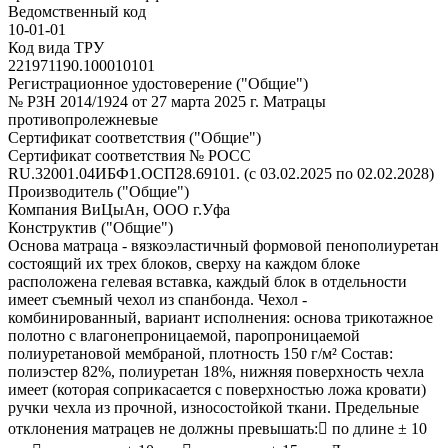
Ведомственный код
10-01-01
Код вида ТРУ
221971190.100010101
Регистрационное удостоверение ("Общие")
№ РЗН 2014/1924 от 27 марта 2025 г. Матрацы
противопролежневые
Сертификат соответствия ("Общие")
Сертификат соответствия № РОСС
RU.32001.04ИБФ1.ОСП28.69101. (с 03.02.2025 по 02.02.2028)
Производитель ("Общие")
Компания ВиЦыАн, ООО г.Уфа
Конструктив ("Общие")
Основа матраца - вязкоэластичный формовой пенополиуретан
состоящий их трех блоков, сверху на каждом блоке
расположена гелевая вставка, каждый блок в отдельности
имеет съемный чехол из спанбонда. Чехол -
комбинированный, вариант исполнения: основа трикотажное
полотно с влагонепроницаемой, паропроницаемой
полиуретановой мембраной, плотность 150 г/м² Состав:
полиэстер 82%, полиуретан 18%, нижняя поверхность чехла
имеет (которая соприкасается с поверхностью ложа кровати)
ручки чехла из прочной, износостойкой ткани. Предельные
отклонения матрацев не должны превышать: по длине ± 10