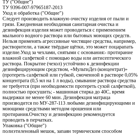
ТУ ("Общие")
ТУ 9396-007-97965187-2013
Уход и обработка ("Общие")
Следует производить влажную очистку изделия от пыли и
грязи. Ежедневная необходимая санитарная очистка и
дезинфекция изделия может проводиться с применением
мыльного водного раствора или бытовых моющих средств.
Нельзя применять агрессивные чистящие средства, например,
растворители, а также твёрдые щётки, это может поцарапать
изделие.Уход за чехлами, снятыми с основания:- протирание
влажной салфеткой с помощью воды или антисептического
раствора. Покрытие (чехол) устойчиво к дезинфекции
дезинфицирующим средством, «МультиДез (концентрат)»
(протереть салфеткой или губкой, смоченной в растворе 0,05%
концентрата (0,5 мл на 1 л воды), смывание раствора средства
не требуется (при необходимости протереть сухой салфеткой),
полностью просушить; - машинная стирка до 40С, время
выдержки не менее 60 мин. Дезинфекция матраца
производится по МУ‐287‐113 любыми дезинфицирующими и
моющими средствами методом орошения или
протирания.Очистку и дезинфекцию рекомендуется
проводить в перчатках.
Упаковка ("Общие")
полиэтиленовый мешок, запаян термическим способом