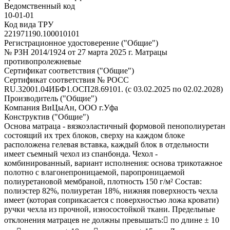
Ведомственный код
10-01-01
Код вида ТРУ
221971190.100010101
Регистрационное удостоверение ("Общие")
№ РЗН 2014/1924 от 27 марта 2025 г. Матрацы
противопролежневые
Сертификат соответствия ("Общие")
Сертификат соответствия № РОСС
RU.32001.04ИБФ1.ОСП28.69101. (с 03.02.2025 по 02.02.2028)
Производитель ("Общие")
Компания ВиЦыАн, ООО г.Уфа
Конструктив ("Общие")
Основа матраца - вязкоэластичный формовой пенополиуретан
состоящий их трех блоков, сверху на каждом блоке
расположена гелевая вставка, каждый блок в отдельности
имеет съемный чехол из спанбонда. Чехол -
комбинированный, вариант исполнения: основа трикотажное
полотно с влагонепроницаемой, паропроницаемой
полиуретановой мембраной, плотность 150 г/м² Состав:
полиэстер 82%, полиуретан 18%, нижняя поверхность чехла
имеет (которая соприкасается с поверхностью ложа кровати)
ручки чехла из прочной, износостойкой ткани. Предельные
отклонения матрацев не должны превышать: по длине ± 10