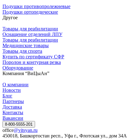
Подушки противопролежневые
Подушки ортопедические
Другое
Товары для реабилитации
Оснащение отделений ЛПУ
Товары для реабилитации
Медицинские товары
Товары для спорта
Купить по сертификату СФР
Поролон и контурная резка
Оборудование
Компания “ВиЦыАн”
О компании
Новости
Блог
Партнеры
Доставка
Контакты
Вакансии
8-800-5555-201
office
@vitsyan.ru
450018, Башкортостан респ., Уфа г., Флотская ул., дом 34А