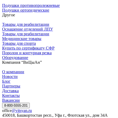
Подушки противопролежневые
Подушки ортопедические
Другое
Товары для реабилитации
Оснащение отделений ЛПУ
Товары для реабилитации
Медицинские товары
Товары для спорта
Купить по сертификату СФР
Поролон и контурная резка
Оборудование
Компания “ВиЦыАн”
О компании
Новости
Блог
Партнеры
Доставка
Контакты
Вакансии
8-800-5555-201
office
@vitsyan.ru
450018, Башкортостан респ., Уфа г., Флотская ул., дом 34А