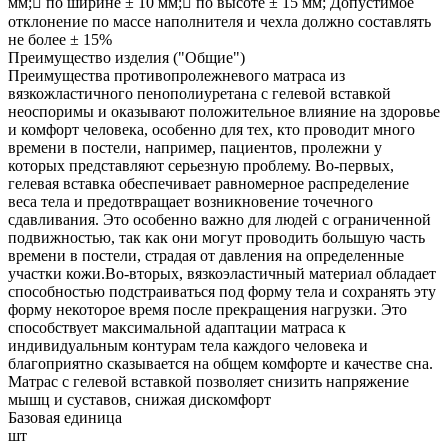
мм; по ширине ± 10 мм; по высоте ± 15 мм; Допустимое
отклонение по массе наполнителя и чехла должно составлять
не более ± 15%
Преимущество изделия ("Общие")
Преимущества противопролежневого матраса из
вязкожластичного пенополиуретана с гелевой вставкой
неоспоримы и оказывают положительное влияние на здоровье
и комфорт человека, особенно для тех, кто проводит много
времени в постели, например, пациентов, пролежни у
которых представляют серьезную проблему. Во-первых,
гелевая вставка обеспечивает равномерное распределение
веса тела и предотвращает возникновение точечного
сдавливания. Это особенно важно для людей с ограниченной
подвижностью, так как они могут проводить большую часть
времени в постели, страдая от давления на определенные
участки кожи.Во-вторых, вязкоэластичный материал обладает
способностью подстраиваться под форму тела и сохранять эту
форму некоторое время после прекращения нагрузки. Это
способствует максимальной адаптации матраса к
индивидуальным контурам тела каждого человека и
благоприятно сказывается на общем комфорте и качестве сна.
Матрас с гелевой вставкой позволяет снизить напряжение
мышц и суставов, снижая дискомфорт
Базовая единица
шт