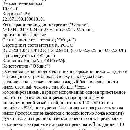
Ведомственный код
10-01-01
Код вида ТРУ
221971190.100010101
Регистрационное удостоверение ("Общие")
№ РЗН 2014/1924 от 27 марта 2025 г. Матрацы
противопролежневые
Сертификат соответствия ("Общие")
Сертификат соответствия № РОСС
RU.32001.04ИБФ1.ОСП28.69101. (с 03.02.2025 по 02.02.2028)
Производитель ("Общие")
Компания ВиЦыАн, ООО г.Уфа
Конструктив ("Общие")
Основа матраца - вязкоэластичный формовой пенополиуретан
состоящий их трех блоков, сверху на каждом блоке
расположена гелевая вставка, каждый блок в отдельности
имеет съемный чехол из спанбонда. Чехол -
комбинированный, вариант исполнения: основа трикотажное
полотно с влагонепроницаемой, паропроницаемой
полиуретановой мембраной, плотность 150 г/м² Состав:
полиэстер 82%, полиуретан 18%, нижняя поверхность чехла
имеет (которая соприкасается с поверхностью ложа кровати)
ручки чехла из прочной, износостойкой ткани. Предельные
отклонения матрацев не должны превышать: по длине ± 10