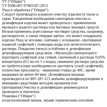
ТУ ("Общие")
ТУ 9396-007-97965187-2013
Уход и обработка ("Общие")
Следует производить влажную очистку изделия от пыли и
грязи. Ежедневная необходимая санитарная очистка и
дезинфекция изделия может проводиться с применением
мыльного водного раствора или бытовых моющих средств.
Нельзя применять агрессивные чистящие средства, например,
растворители, а также твёрдые щётки, это может поцарапать
изделие.Уход за чехлами, снятыми с основания:- протирание
влажной салфеткой с помощью воды или антисептического
раствора. Покрытие (чехол) устойчиво к дезинфекции
дезинфицирующим средством, «МультиДез (концентрат)»
(протереть салфеткой или губкой, смоченной в растворе 0,05%
концентрата (0,5 мл на 1 л воды), смывание раствора средства
не требуется (при необходимости протереть сухой салфеткой),
полностью просушить; - машинная стирка до 40С, время
выдержки не менее 60 мин. Дезинфекция матраца
производится по МУ‐287‐113 любыми дезинфицирующими и
моющими средствами методом орошения или
протирания.Очистку и дезинфекцию рекомендуется
проводить в перчатках.
Упаковка ("Общие")
полиэтиленовый мешок, запаян термическим способом