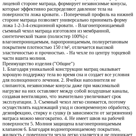
лицевой стороне матраца, формирует независимые конусы,
которые эффективно распределяют давление тела на
поверхности ложа кровати. - Поперечный профиль на нижней
стороне матраца позволяет универсально принимать форму
ложа 1-2-3-4-секционной кровати. - Влагонепроницаемый
съемный чехол матраца изготовлен из мембранной,
синтетической ткани (полиэстер 100%) с
влагонепроницаемым, паропроницаемым, полиуретановым
покрытием плотностью 150 г/м², отличается высокой
эластичностью и прочностью. - На чехле по центру торцевой
части вшита молния.
Преимущество изделия ("Общие")
1. Благодаря уникальной конструкции матрац оказывает
хорошую поддержку тела во время сна и создает все условия
для полноценного лечения. 2. Ячейки наполнителя не
слипаются, независимые конусы даже при максимальой
нагрузке на них оставляют между собой воздушные каналы,
создавая вентиляцию, что значительно увеличивает срок
эксплуатации. 3. Съемный чехол легко снимается, поэтому
осуществлять надлежащий уход и своевременную обработку,
дезинфекцию, стирку и сушку (в зависимости от загрязнения)
матраса можно многократно. 4. Не имеет швов на рабочей
поверхности 5. Молния защищена влагонепроницаемым
клапаном 6. Благодаря водонепроницаемому покрытию,
жидкость с поверхности чехла легко удаляется и не проникает