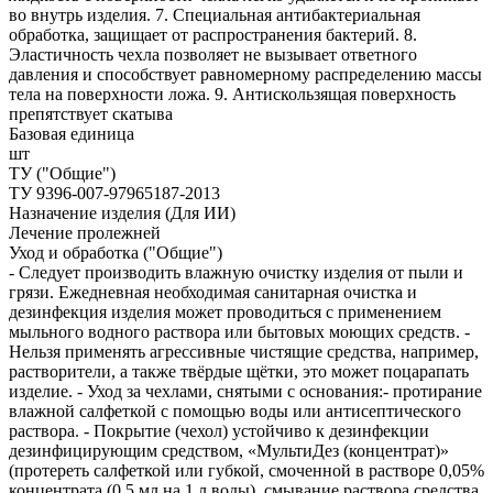
во внутрь изделия. 7. Специальная антибактериальная
обработка, защищает от распространения бактерий. 8.
Эластичность чехла позволяет не вызывает ответного
давления и способствует равномерному распределению массы
тела на поверхности ложа. 9. Антискользящая поверхность
препятствует скатыва
Базовая единица
шт
ТУ ("Общие")
ТУ 9396-007-97965187-2013
Назначение изделия (Для ИИ)
Лечение пролежней
Уход и обработка ("Общие")
- Следует производить влажную очистку изделия от пыли и
грязи. Ежедневная необходимая санитарная очистка и
дезинфекция изделия может проводиться с применением
мыльного водного раствора или бытовых моющих средств. -
Нельзя применять агрессивные чистящие средства, например,
растворители, а также твёрдые щётки, это может поцарапать
изделие. - Уход за чехлами, снятыми с основания:- протирание
влажной салфеткой с помощью воды или антисептического
раствора. - Покрытие (чехол) устойчиво к дезинфекции
дезинфицирующим средством, «МультиДез (концентрат)»
(протереть салфеткой или губкой, смоченной в растворе 0,05%
концентрата (0,5 мл на 1 л воды), смывание раствора средства