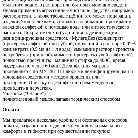
мыльного водного раствора или бытовых моющих средств.
Нельзя применять агрессивные чистящие средства, например,
растворители, а также твёрдые щётки, это может поцарапать
изделие.Уход за чехлами, снятыми с основания:- протирание
влажной салфеткой с помощью воды или антисептического
раствора. Покрытие (чехол) устойчиво к дезинфекции
дезинфицирующим средством, «МультиДез (концентрат)»
(протереть салфеткой или губкой, смоченной в растворе 0,05%
концентрата (0,5 мл на 1 л воды), смывание раствора средства
не требуется (при необходимости протереть сухой салфеткой),
полностью просушить; - машинная стирка до 400С, время
выдержки не менее 60 мин. Дезинфекция матраца
производится по МУ‐287‐113 любыми дезинфицирующими и
моющими средствами методом орошения или
протирания.Очистку и дезинфекцию рекомендуется
проводить в перчатках.
Упаковка ("Общие")
полиэтиленовый мешок, запаян термическим способом
Оплата
Мы предлагаем несколько удобных и безопасных способов
оплаты, разработанных для обеспечения максимального
комфорта и гибкости при осуществлении покупок: