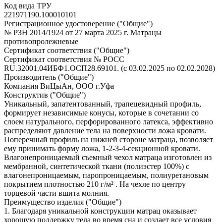
Код вида ТРУ
221971190.100010101
Регистрационное удостоверение ("Общие")
№ РЗН 2014/1924 от 27 марта 2025 г. Матрацы
противопролежневые
Сертификат соответствия ("Общие")
Сертификат соответствия № РОСС
RU.32001.04ИБФ1.ОСП28.69101. (с 03.02.2025 по 02.02.2028)
Производитель ("Общие")
Компания ВиЦыАн, ООО г.Уфа
Конструктив ("Общие")
Уникальный, запатентованный, трапецевидный профиль,
формирует независимые конусы, которые в сочетании со
слоем натурального, перфорированного латекса, эффективно
распределяют давление тела на поверхности ложа кровати.
Поперечный профиль на нижней стороне матраца, позволяет
ему принимать форму ложа, 1-2-3-4-секционной кровати.
Влагонепроницаемый съемный чехол матраца изготовлен из
мембранной, синтетической ткани (полиэстер 100%) с
влагонепроницаемым, паропроницаемым, полиуретановым
покрытием плотностью 210 г/м² . На чехле по центру
торцевой части вшита молния.
Преимущество изделия ("Общие")
1. Благодаря уникальной конструкции матрац оказывает
хорошую поддержку тела во время сна и создает все условия