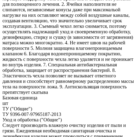
для полноценного лечения. 2. Ячейки наполнителя не
слипаются, независимые конусы даже при максимальой
нагрузке на них оставляют между собой воздушные каналы,
создавая вентиляцию, что значительно увеличивает срок
эксплуатации. 3. Съемный чехол легко снимается, поэтому
осуществлять надлежащий уход и своевременную обработку,
дезинфекцию, стирку и сушку (в зависимости от загрязнения)
матраса можно многократно. 4. Не имеет швов на рабочей
поверхности 5. Молния защищена влагонепроницаемым
клапаном 6. Благодаря водонепроницаемому покрытию,
жидкость с поверхности чехла легко удаляется и не проникает
во внутрь изделия. 7. Специальная антибактериальная
обработка, защищает от распространения бактерий. 8.
Эластичность чехла позволяет не вызывает ответного
давления и способствует равномерному распределению массы
тела на поверхности ложа. 9. Антискользящая поверхность
препятствует скатыва
Базовая единица
шт
ТУ ("Общие")
ТУ 9396-007-97965187-2013
Уход и обработка ("Общие")
Следует производить влажную очистку изделия от пыли и
грязи. Ежедневная необходимая санитарная очистка и
дезинфекция изделия может проводиться с применением