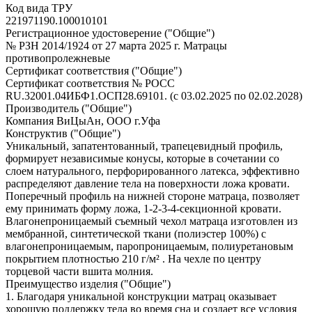
Код вида ТРУ
221971190.100010101
Регистрационное удостоверение ("Общие")
№ РЗН 2014/1924 от 27 марта 2025 г. Матрацы
противопролежневые
Сертификат соответствия ("Общие")
Сертификат соответствия № РОСС
RU.32001.04ИБФ1.ОСП28.69101. (с 03.02.2025 по 02.02.2028)
Производитель ("Общие")
Компания ВиЦыАн, ООО г.Уфа
Конструктив ("Общие")
Уникальный, запатентованный, трапецевидный профиль,
формирует независимые конусы, которые в сочетании со
слоем натурального, перфорированного латекса, эффективно
распределяют давление тела на поверхности ложа кровати.
Поперечный профиль на нижней стороне матраца, позволяет
ему принимать форму ложа, 1-2-3-4-секционной кровати.
Влагонепроницаемый съемный чехол матраца изготовлен из
мембранной, синтетической ткани (полиэстер 100%) с
влагонепроницаемым, паропроницаемым, полиуретановым
покрытием плотностью 210 г/м² . На чехле по центру
торцевой части вшита молния.
Преимущество изделия ("Общие")
1. Благодаря уникальной конструкции матрац оказывает
хорошую поддержку тела во время сна и создает все условия