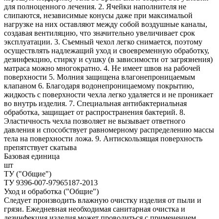
для полноценного лечения. 2. Ячейки наполнителя не
слипаются, независимые конусы даже при максимальой
нагрузке на них оставляют между собой воздушные каналы,
создавая вентиляцию, что значительно увеличивает срок
эксплуатации. 3. Съемный чехол легко снимается, поэтому
осуществлять надлежащий уход и своевременную обработку,
дезинфекцию, стирку и сушку (в зависимости от загрязнения)
матраса можно многократно. 4. Не имеет швов на рабочей
поверхности 5. Молния защищена влагонепроницаемым
клапаном 6. Благодаря водонепроницаемому покрытию,
жидкость с поверхности чехла легко удаляется и не проникает
во внутрь изделия. 7. Специальная антибактериальная
обработка, защищает от распространения бактерий. 8.
Эластичность чехла позволяет не вызывает ответного
давления и способствует равномерному распределению массы
тела на поверхности ложа. 9. Антискользящая поверхность
препятствует скатыва
Базовая единица
шт
ТУ ("Общие")
ТУ 9396-007-97965187-2013
Уход и обработка ("Общие")
Следует производить влажную очистку изделия от пыли и
грязи. Ежедневная необходимая санитарная очистка и
дезинфекция изделия может проводиться с применением