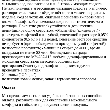
мыльного водного раствора или бытовых моющих средств.
Нельзя применять агрессивные чистящие средства, например,
растворители, а также твёрдые щётки, это может поцарапать
изделие.Уход за чехлами, снятыми с основания:- протирание
влажной салфеткой с помощью воды или антисептического
раствора. Покрытие (чехол) устойчиво к дезинфекции
дезинфицирующим средством, «МультиДез (концентрат)»
(протереть салфеткой или губкой, смоченной в растворе 0,05%
концентрата (0,5 мл на 1 л воды), смывание раствора средства
не требуется (при необходимости протереть сухой салфеткой),
полностью просушить; - машинная стирка до 400С, время
выдержки не менее 60 мин. Дезинфекция матраца
производится по МУ‐287‐113 любыми дезинфицирующими и
моющими средствами методом орошения или
протирания.Очистку и дезинфекцию рекомендуется
проводить в перчатках.
Упаковка ("Общие")
полиэтиленовый мешок, запаян термическим способом
Оплата
Мы предлагаем несколько удобных и безопасных способов
оплаты, разработанных для обеспечения максимального
комфорта и гибкости при осуществлении покупок: