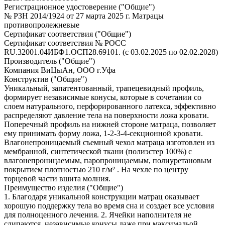
Регистрационное удостоверение ("Общие")
№ РЗН 2014/1924 от 27 марта 2025 г. Матрацы
противопролежневые
Сертификат соответствия ("Общие")
Сертификат соответствия № РОСС
RU.32001.04ИБФ1.ОСП28.69101. (с 03.02.2025 по 02.02.2028)
Производитель ("Общие")
Компания ВиЦыАн, ООО г.Уфа
Конструктив ("Общие")
Уникальный, запатентованный, трапецевидный профиль,
формирует независимые конусы, которые в сочетании со
слоем натурального, перфорированного латекса, эффективно
распределяют давление тела на поверхности ложа кровати.
Поперечный профиль на нижней стороне матраца, позволяет
ему принимать форму ложа, 1-2-3-4-секционной кровати.
Влагонепроницаемый съемный чехол матраца изготовлен из
мембранной, синтетической ткани (полиэстер 100%) с
влагонепроницаемым, паропроницаемым, полиуретановым
покрытием плотностью 210 г/м² . На чехле по центру
торцевой части вшита молния.
Преимущество изделия ("Общие")
1. Благодаря уникальной конструкции матрац оказывает
хорошую поддержку тела во время сна и создает все условия
для полноценного лечения. 2. Ячейки наполнителя не
слипаются, независимые конусы даже при максимальой