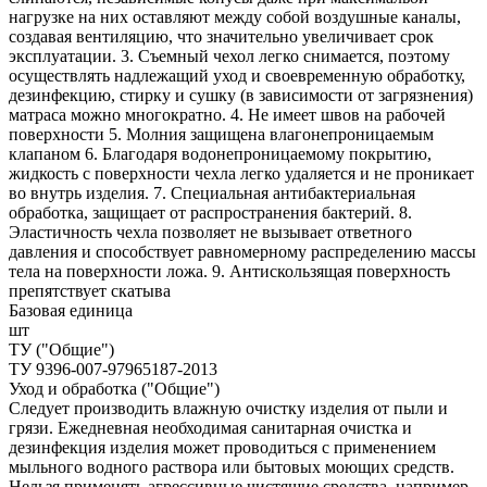
нагрузке на них оставляют между собой воздушные каналы,
создавая вентиляцию, что значительно увеличивает срок
эксплуатации. 3. Съемный чехол легко снимается, поэтому
осуществлять надлежащий уход и своевременную обработку,
дезинфекцию, стирку и сушку (в зависимости от загрязнения)
матраса можно многократно. 4. Не имеет швов на рабочей
поверхности 5. Молния защищена влагонепроницаемым
клапаном 6. Благодаря водонепроницаемому покрытию,
жидкость с поверхности чехла легко удаляется и не проникает
во внутрь изделия. 7. Специальная антибактериальная
обработка, защищает от распространения бактерий. 8.
Эластичность чехла позволяет не вызывает ответного
давления и способствует равномерному распределению массы
тела на поверхности ложа. 9. Антискользящая поверхность
препятствует скатыва
Базовая единица
шт
ТУ ("Общие")
ТУ 9396-007-97965187-2013
Уход и обработка ("Общие")
Следует производить влажную очистку изделия от пыли и
грязи. Ежедневная необходимая санитарная очистка и
дезинфекция изделия может проводиться с применением
мыльного водного раствора или бытовых моющих средств.
Нельзя применять агрессивные чистящие средства, например,