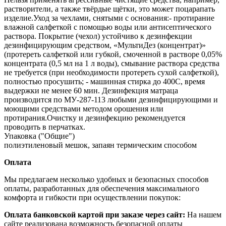
растворители, а также твёрдые щётки, это может поцарапать
изделие.Уход за чехлами, снятыми с основания:- протирание
влажной салфеткой с помощью воды или антисептического
раствора. Покрытие (чехол) устойчиво к дезинфекции
дезинфицирующим средством, «МультиДез (концентрат)»
(протереть салфеткой или губкой, смоченной в растворе 0,05%
концентрата (0,5 мл на 1 л воды), смывание раствора средства
не требуется (при необходимости протереть сухой салфеткой),
полностью просушить; - машинная стирка до 400С, время
выдержки не менее 60 мин. Дезинфекция матраца
производится по МУ‐287‐113 любыми дезинфицирующими и
моющими средствами методом орошения или
протирания.Очистку и дезинфекцию рекомендуется
проводить в перчатках.
Упаковка ("Общие")
полиэтиленовый мешок, запаян термическим способом
Оплата
Мы предлагаем несколько удобных и безопасных способов
оплаты, разработанных для обеспечения максимального
комфорта и гибкости при осуществлении покупок:
Оплата банковской картой при заказе через сайт:
На нашем
сайте реализована возможность безопасной оплаты