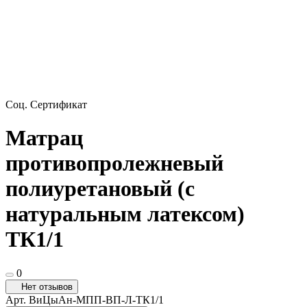
Соц. Сертификат
Матрац
противопролежневый
полиуретановый (с
натуральным латексом)
ТК1/1
0
Нет отзывов
Арт.
ВиЦыАн-МПП-ВП-Л-ТК1/1