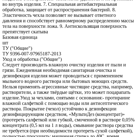
во внутрь изделия. 7. Специальная антибактериальная
обработка, защищает от распространения бактерий. 8.
Эластичность чехла позволяет не вызывает ответного
давления и способствует равномерному распределению массы
тела на поверхности ложа. 9. Антискользящая поверхность
препятствует скатыва
Базовая единица
шт
ТУ ("Общие")
ТУ 9396-007-97965187-2013
Уход и обработка ("Общие")
Следует производить влажную очистку изделия от пыли и
грязи. Ежедневная необходимая санитарная очистка и
дезинфекция изделия может проводиться с применением
мыльного водного раствора или бытовых моющих средств.
Нельзя применять агрессивные чистящие средства, например,
растворители, а также твёрдые щётки, это может поцарапать
изделие.Уход за чехлами, снятыми с основания:- протирание
влажной салфеткой с помощью воды или антисептического
раствора. Покрытие (чехол) устойчиво к дезинфекции
дезинфицирующим средством, «МультиДез (концентрат)»
(протереть салфеткой или губкой, смоченной в растворе 0,05%
концентрата (0,5 мл на 1 л воды), смывание раствора средства
не требуется (при необходимости протереть сухой салфеткой),
полностью просушить; машинная стирка до 40С, время