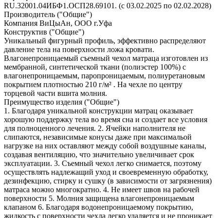
RU.32001.04ИБФ1.ОСП28.69101. (с 03.02.2025 по 02.02.2028)
Производитель ("Общие")
Компания ВиЦыАн, ООО г.Уфа
Конструктив ("Общие")
Уникальный фигурный профиль, эффективно распределяют
давление тела на поверхности ложа кровати.
Влагонепроницаемый съемный чехол матраца изготовлен из
мембранной, синтетической ткани (полиэстер 100%) с
влагонепроницаемым, паропроницаемым, полиуретановым
покрытием плотностью 210 г/м² . На чехле по центру
торцевой части вшита молния.
Преимущество изделия ("Общие")
1. Благодаря уникальной конструкции матрац оказывает
хорошую поддержку тела во время сна и создает все условия
для полноценного лечения. 2. Ячейки наполнителя не
слипаются, независимые конусы даже при максимальой
нагрузке на них оставляют между собой воздушные каналы,
создавая вентиляцию, что значительно увеличивает срок
эксплуатации. 3. Съемный чехол легко снимается, поэтому
осуществлять надлежащий уход и своевременную обработку,
дезинфекцию, стирку и сушку (в зависимости от загрязнения)
матраса можно многократно. 4. Не имеет швов на рабочей
поверхности 5. Молния защищена влагонепроницаемым
клапаном 6. Благодаря водонепроницаемому покрытию,
жидкость с поверхности чехла легко удаляется и не проникает