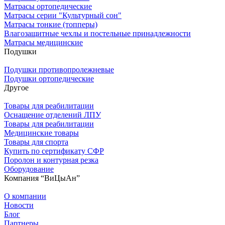
Матрасы ортопедические
Матрасы серии "Культурный сон"
Матрасы тонкие (топперы)
Влагозащитные чехлы и постельные принадлежности
Матрасы медицинские
Подушки
Подушки противопролежневые
Подушки ортопедические
Другое
Товары для реабилитации
Оснащение отделений ЛПУ
Товары для реабилитации
Медицинские товары
Товары для спорта
Купить по сертификату СФР
Поролон и контурная резка
Оборудование
Компания “ВиЦыАн”
О компании
Новости
Блог
Партнеры