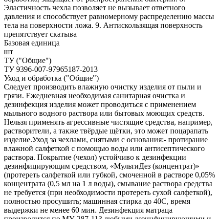
Эластичность чехла позволяет не вызывает ответного
давления и способствует равномерному распределению массы
тела на поверхности ложа. 9. Антискользящая поверхность
препятствует скатыва
Базовая единица
шт
ТУ ("Общие")
ТУ 9396-007-97965187-2013
Уход и обработка ("Общие")
Следует производить влажную очистку изделия от пыли и
грязи. Ежедневная необходимая санитарная очистка и
дезинфекция изделия может проводиться с применением
мыльного водного раствора или бытовых моющих средств.
Нельзя применять агрессивные чистящие средства, например,
растворители, а также твёрдые щётки, это может поцарапать
изделие.Уход за чехлами, снятыми с основания:- протирание
влажной салфеткой с помощью воды или антисептического
раствора. Покрытие (чехол) устойчиво к дезинфекции
дезинфицирующим средством, «МультиДез (концентрат)»
(протереть салфеткой или губкой, смоченной в растворе 0,05%
концентрата (0,5 мл на 1 л воды), смывание раствора средства
не требуется (при необходимости протереть сухой салфеткой),
полностью просушить; машинная стирка до 40С, время
выдержки не менее 60 мин. Дезинфекция матраца
производится по МУ‐287‐113 любыми дезинфицирующими и