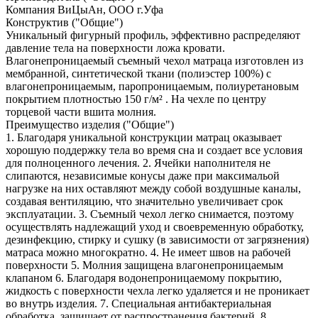
Компания ВиЦыАн, ООО г.Уфа
Конструктив ("Общие")
Уникальный фигурный профиль, эффективно распределяют
давление тела на поверхности ложа кровати.
Влагонепроницаемый съемный чехол матраца изготовлен из
мембранной, синтетической ткани (полиэстер 100%) с
влагонепроницаемым, паропроницаемым, полиуретановым
покрытием плотностью 150 г/м² . На чехле по центру
торцевой части вшита молния.
Преимущество изделия ("Общие")
1. Благодаря уникальной конструкции матрац оказывает
хорошую поддержку тела во время сна и создает все условия
для полноценного лечения. 2. Ячейки наполнителя не
слипаются, независимые конусы даже при максимальой
нагрузке на них оставляют между собой воздушные каналы,
создавая вентиляцию, что значительно увеличивает срок
эксплуатации. 3. Съемный чехол легко снимается, поэтому
осуществлять надлежащий уход и своевременную обработку,
дезинфекцию, стирку и сушку (в зависимости от загрязнения)
матраса можно многократно. 4. Не имеет швов на рабочей
поверхности 5. Молния защищена влагонепроницаемым
клапаном 6. Благодаря водонепроницаемому покрытию,
жидкость с поверхности чехла легко удаляется и не проникает
во внутрь изделия. 7. Специальная антибактериальная
обработка, защищает от распространения бактерий. 8.