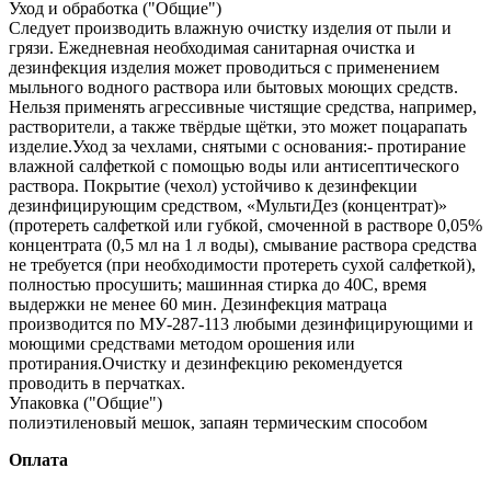
Уход и обработка ("Общие")
Следует производить влажную очистку изделия от пыли и
грязи. Ежедневная необходимая санитарная очистка и
дезинфекция изделия может проводиться с применением
мыльного водного раствора или бытовых моющих средств.
Нельзя применять агрессивные чистящие средства, например,
растворители, а также твёрдые щётки, это может поцарапать
изделие.Уход за чехлами, снятыми с основания:- протирание
влажной салфеткой с помощью воды или антисептического
раствора. Покрытие (чехол) устойчиво к дезинфекции
дезинфицирующим средством, «МультиДез (концентрат)»
(протереть салфеткой или губкой, смоченной в растворе 0,05%
концентрата (0,5 мл на 1 л воды), смывание раствора средства
не требуется (при необходимости протереть сухой салфеткой),
полностью просушить; машинная стирка до 40С, время
выдержки не менее 60 мин. Дезинфекция матраца
производится по МУ‐287‐113 любыми дезинфицирующими и
моющими средствами методом орошения или
протирания.Очистку и дезинфекцию рекомендуется
проводить в перчатках.
Упаковка ("Общие")
полиэтиленовый мешок, запаян термическим способом
Оплата