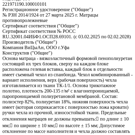
221971190.100010101
Регистрационное удостоверение ("Общие")
№ РЗН 2014/1924 от 27 марта 2025 г. Матрацы
противопролежневые
Сертификат соответствия ("Общие")
Сертификат соответствия № РОСС
RU.32001.04ИБФ1.ОСП28.69101. (с 03.02.2025 по 02.02.2028)
Производитель ("Общие")
Компания ВиЦыАн, ООО г.Уфа
Конструктив ("Общие")
Основа матраца - вязкоэластичный формовой пенополиуретан
состоящий их трех блоков, сверху на каждом блоке
расположена гелевая вставка, каждый блок в отдельности
имеет съемный чехол из спанбонда. Чехол комбинированный -
вариант исполнения, верх (рабочая поверхность) чехла
изготавливается из ткани ТК-1/1. Основа трикотажное
полотно, плотность 200-135 г/м² с влагонепроницаемой,
паропроницаемой полиуретановой мембраной. Состав:
полиэстер 82%, полиуретан 18%, нижняя поверхность чехла
имеет (которая соприкасается с поверхностью ложа кровати)
ручки чехла из прочной, износостойкой ткани. Предельные
отклонения матрацев не должны превышать: по длине ± 10
мм; по ширине ± 10 мм; по высоте ± 15 мм; Допустимое
отклонение по массе наполнителя и чехла должно составлять