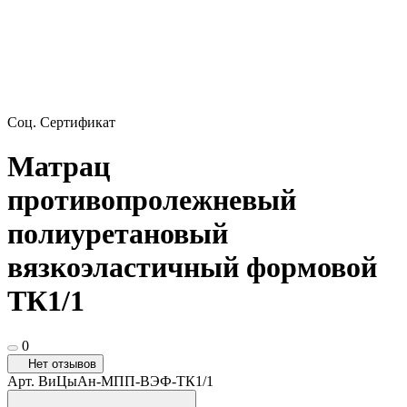
Соц. Сертификат
Матрац
противопролежневый
полиуретановый
вязкоэластичный формовой
ТК1/1
0
Нет отзывов
Арт.
ВиЦыАн-МПП-ВЭФ-ТК1/1