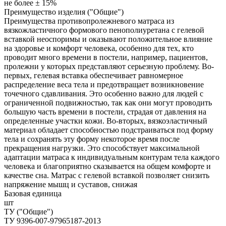
не более ± 15%
Преимущество изделия ("Общие")
Преимущества противопролежневого матраса из
вязкожластичного формового пенополиуретана с гелевой
вставкой неоспоримы и оказывают положительное влияние
на здоровье и комфорт человека, особенно для тех, кто
проводит много времени в постели, например, пациентов,
пролежни у которых представляют серьезную проблему. Во-
первых, гелевая вставка обеспечивает равномерное
распределение веса тела и предотвращает возникновение
точечного сдавливания. Это особенно важно для людей с
ограниченной подвижностью, так как они могут проводить
большую часть времени в постели, страдая от давления на
определенные участки кожи. Во-вторых, вязкоэластичный
материал обладает способностью подстраиваться под форму
тела и сохранять эту форму некоторое время после
прекращения нагрузки. Это способствует максимальной
адаптации матраса к индивидуальным контурам тела каждого
человека и благоприятно сказывается на общем комфорте и
качестве сна. Матрас с гелевой вставкой позволяет снизить
напряжение мышц и суставов, снижая
Базовая единица
шт
ТУ ("Общие")
ТУ 9396-007-97965187-2013