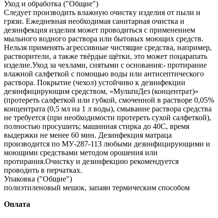
Уход и обработка ("Общие")
Следует производить влажную очистку изделия от пыли и
грязи. Ежедневная необходимая санитарная очистка и
дезинфекция изделия может проводиться с применением
мыльного водного раствора или бытовых моющих средств.
Нельзя применять агрессивные чистящие средства, например,
растворители, а также твёрдые щётки, это может поцарапать
изделие.Уход за чехлами, снятыми с основания:- протирание
влажной салфеткой с помощью воды или антисептического
раствора. Покрытие (чехол) устойчиво к дезинфекции
дезинфицирующим средством, «МультиДез (концентрат)»
(протереть салфеткой или губкой, смоченной в растворе 0,05%
концентрата (0,5 мл на 1 л воды), смывание раствора средства
не требуется (при необходимости протереть сухой салфеткой),
полностью просушить; машинная стирка до 40С, время
выдержки не менее 60 мин. Дезинфекция матраца
производится по МУ‐287‐113 любыми дезинфицирующими и
моющими средствами методом орошения или
протирания.Очистку и дезинфекцию рекомендуется
проводить в перчатках.
Упаковка ("Общие")
полиэтиленовый мешок, запаян термическим способом
Оплата