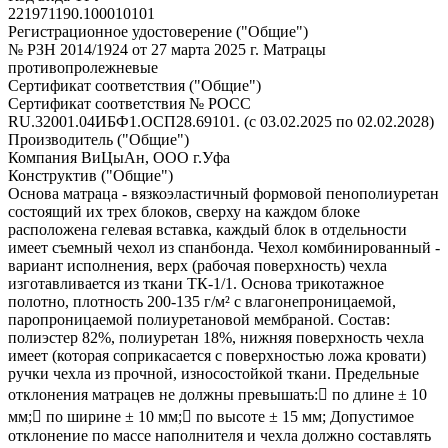
221971190.100010101
Регистрационное удостоверение ("Общие")
№ РЗН 2014/1924 от 27 марта 2025 г. Матрацы
противопролежневые
Сертификат соответствия ("Общие")
Сертификат соответствия № РОСС
RU.32001.04ИБФ1.ОСП28.69101. (с 03.02.2025 по 02.02.2028)
Производитель ("Общие")
Компания ВиЦыАн, ООО г.Уфа
Конструктив ("Общие")
Основа матраца - вязкоэластичный формовой пенополиуретан
состоящий их трех блоков, сверху на каждом блоке
расположена гелевая вставка, каждый блок в отдельности
имеет съемный чехол из спанбонда. Чехол комбинированный -
вариант исполнения, верх (рабочая поверхность) чехла
изготавливается из ткани ТК-1/1. Основа трикотажное
полотно, плотность 200-135 г/м² с влагонепроницаемой,
паропроницаемой полиуретановой мембраной. Состав:
полиэстер 82%, полиуретан 18%, нижняя поверхность чехла
имеет (которая соприкасается с поверхностью ложа кровати)
ручки чехла из прочной, износостойкой ткани. Предельные
отклонения матрацев не должны превышать: по длине ± 10
мм; по ширине ± 10 мм; по высоте ± 15 мм; Допустимое
отклонение по массе наполнителя и чехла должно составлять