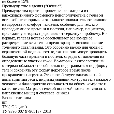
не более ± 15%
Преимущество изделия ("Общие")
Преимущества противопролежневого матраса из
вязкожластичного формового пенополиуретана с гелевой
вставкой неоспоримы и оказывают положительное влияние
на здоровье и комфорт человека, особенно для тех, кто
проводит много времени в постели, например, пациентов,
пролежни у которых представляют серьезную проблему. Во-
первых, гелевая вставка обеспечивает равномерное
распределение веса тела и предотвращает возникновение
точечного сдавливания. Это особенно важно для людей с
ограниченной подвижностью, так как они могут проводить
большую часть времени в постели, страдая от давления на
определенные участки кожи. Во-вторых, вязкоэластичный
материал обладает способностью подстраиваться под форму
тела и сохранять эту форму некоторое время после
прекращения нагрузки. Это способствует максимальной
адаптации матраса к индивидуальным контурам тела каждого
человека и благоприятно сказывается на общем комфорте и
качестве сна. Матрас с гелевой вставкой позволяет снизить
напряжение мышц и суставов, снижая
Базовая единица
шт
ТУ ("Общие")
ТУ 9396-007-97965187-2013