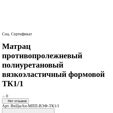
Соц. Сертификат
Матрац
противопролежневый
полиуретановый
вязкоэластичный формовой
ТК1/1
0
Нет отзывов
Арт.
ВиЦыАн-МПП-ВЭФ-ТК1/1