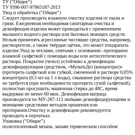
ТУ ("Общие")
ТУ 9396-007-97965187-2013
Уход и обработка ("Общие")
Следует производить влажную очистку изделия от пыли и
грязи. Ежедневная необходимая санитарная очистка и
дезинфекция изделия может проводиться с применением
мыльного водного раствора или бытовых моющих средств.
Нельзя применять агрессивные чистящие средства, например,
растворители, а также твёрдые щётки, это может поцарапать
изделие.Уход за чехлами, снятыми с основания:- протирание
влажной салфеткой с помощью воды или антисептического
раствора. Покрытие (чехол) устойчиво к дезинфекции
дезинфицирующим средством, «МультиДез (концентрат)»
(протереть салфеткой или губкой, смоченной в растворе 0,05%
концентрата (0,5 мл на 1 л воды), смывание раствора средства
не требуется (при необходимости протереть сухой салфеткой),
полностью просушить; машинная стирка до 40С, время
выдержки не менее 60 мин. Дезинфекция матраца
производится по МУ‐287‐113 любыми дезинфицирующими и
моющими средствами методом орошения или
протирания.Очистку и дезинфекцию рекомендуется
проводить в перчатках.
Упаковка ("Общие")
полиэтиленовый мешок, запаян термическим способом