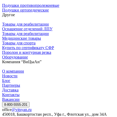
Подушки противопролежневые
Подушки ортопедические
Другое
Товары для реабилитации
Оснащение отделений ЛПУ
Товары для реабилитации
Медицинские товары
Товары для спорта
Купить по сертификату СФР
Поролон и контурная резка
Оборудование
Компания “ВиЦыАн”
О компании
Новости
Блог
Партнеры
Доставка
Контакты
Вакансии
8-800-5555-201
office
@vitsyan.ru
450018, Башкортостан респ., Уфа г., Флотская ул., дом 34А