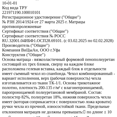
10-01-01
Код вида ТРУ
221971190.100010101
Регистрационное удостоверение ("Общие")
№ РЗН 2014/1924 от 27 марта 2025 г. Матрацы
противопролежневые
Сертификат соответствия ("Общие")
Сертификат соответствия № РОСС
RU.32001.04ИБФ1.ОСП28.69101. (с 03.02.2025 по 02.02.2028)
Производитель ("Общие")
Компания ВиЦыАн, ООО г.Уфа
Конструктив ("Общие")
Основа матраца - вязкоэластичный формовой пенополиуретан
состоящий их трех блоков, сверху на каждом блоке
расположена гелевая вставка, каждый блок в отдельности
имеет съемный чехол из спанбонда. Чехол комбинированный -
вариант исполнения, верх (рабочая поверхность) чехла
изготавливается из ткани ТК-1/1. Основа трикотажное
полотно, плотность 200-135 г/м² с влагонепроницаемой,
паропроницаемой полиуретановой мембраной. Состав:
полиэстер 82%, полиуретан 18%, нижняя поверхность чехла
имеет (которая соприкасается с поверхностью ложа кровати)
ручки чехла из прочной, износостойкой ткани. Предельные
отклонения матрацев не должны превышать: по длине ± 10