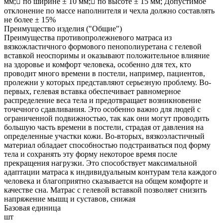
мм; по ширине ± 10 мм; по высоте ± 15 мм; Допустимое
отклонение по массе наполнителя и чехла должно составлять
не более ± 15%
Преимущество изделия ("Общие")
Преимущества противопролежневого матраса из
вязкожластичного формового пенополиуретана с гелевой
вставкой неоспоримы и оказывают положительное влияние
на здоровье и комфорт человека, особенно для тех, кто
проводит много времени в постели, например, пациентов,
пролежни у которых представляют серьезную проблему. Во-
первых, гелевая вставка обеспечивает равномерное
распределение веса тела и предотвращает возникновение
точечного сдавливания. Это особенно важно для людей с
ограниченной подвижностью, так как они могут проводить
большую часть времени в постели, страдая от давления на
определенные участки кожи. Во-вторых, вязкоэластичный
материал обладает способностью подстраиваться под форму
тела и сохранять эту форму некоторое время после
прекращения нагрузки. Это способствует максимальной
адаптации матраса к индивидуальным контурам тела каждого
человека и благоприятно сказывается на общем комфорте и
качестве сна. Матрас с гелевой вставкой позволяет снизить
напряжение мышц и суставов, снижая
Базовая единица
шт