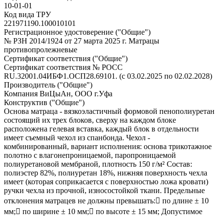
10-01-01
Код вида ТРУ
221971190.100010101
Регистрационное удостоверение ("Общие")
№ РЗН 2014/1924 от 27 марта 2025 г. Матрацы
противопролежневые
Сертификат соответствия ("Общие")
Сертификат соответствия № РОСС
RU.32001.04ИБФ1.ОСП28.69101. (с 03.02.2025 по 02.02.2028)
Производитель ("Общие")
Компания ВиЦыАн, ООО г.Уфа
Конструктив ("Общие")
Основа матраца - вязкоэластичный формовой пенополиуретан
состоящий их трех блоков, сверху на каждом блоке
расположена гелевая вставка, каждый блок в отдельности
имеет съемный чехол из спанбонда. Чехол -
комбинированный, вариант исполнения: основа трикотажное
полотно с влагонепроницаемой, паропроницаемой
полиуретановой мембраной, плотность 150 г/м² Состав:
полиэстер 82%, полиуретан 18%, нижняя поверхность чехла
имеет (которая соприкасается с поверхностью ложа кровати)
ручки чехла из прочной, износостойкой ткани. Предельные
отклонения матрацев не должны превышать: по длине ± 10
мм; по ширине ± 10 мм; по высоте ± 15 мм; Допустимое