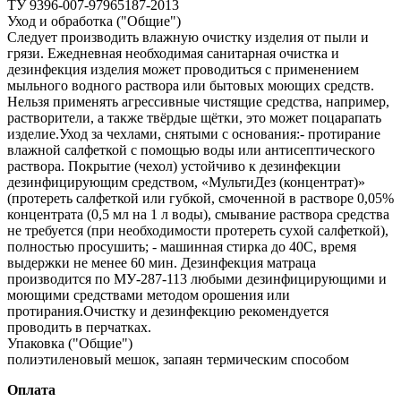
ТУ 9396-007-97965187-2013
Уход и обработка ("Общие")
Следует производить влажную очистку изделия от пыли и
грязи. Ежедневная необходимая санитарная очистка и
дезинфекция изделия может проводиться с применением
мыльного водного раствора или бытовых моющих средств.
Нельзя применять агрессивные чистящие средства, например,
растворители, а также твёрдые щётки, это может поцарапать
изделие.Уход за чехлами, снятыми с основания:- протирание
влажной салфеткой с помощью воды или антисептического
раствора. Покрытие (чехол) устойчиво к дезинфекции
дезинфицирующим средством, «МультиДез (концентрат)»
(протереть салфеткой или губкой, смоченной в растворе 0,05%
концентрата (0,5 мл на 1 л воды), смывание раствора средства
не требуется (при необходимости протереть сухой салфеткой),
полностью просушить; - машинная стирка до 40С, время
выдержки не менее 60 мин. Дезинфекция матраца
производится по МУ‐287‐113 любыми дезинфицирующими и
моющими средствами методом орошения или
протирания.Очистку и дезинфекцию рекомендуется
проводить в перчатках.
Упаковка ("Общие")
полиэтиленовый мешок, запаян термическим способом
Оплата