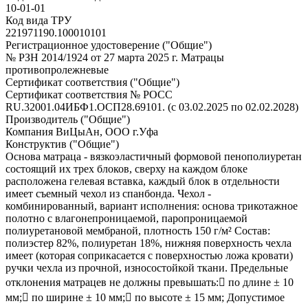
10-01-01
Код вида ТРУ
221971190.100010101
Регистрационное удостоверение ("Общие")
№ РЗН 2014/1924 от 27 марта 2025 г. Матрацы
противопролежневые
Сертификат соответствия ("Общие")
Сертификат соответствия № РОСС
RU.32001.04ИБФ1.ОСП28.69101. (с 03.02.2025 по 02.02.2028)
Производитель ("Общие")
Компания ВиЦыАн, ООО г.Уфа
Конструктив ("Общие")
Основа матраца - вязкоэластичный формовой пенополиуретан
состоящий их трех блоков, сверху на каждом блоке
расположена гелевая вставка, каждый блок в отдельности
имеет съемный чехол из спанбонда. Чехол -
комбинированный, вариант исполнения: основа трикотажное
полотно с влагонепроницаемой, паропроницаемой
полиуретановой мембраной, плотность 150 г/м² Состав:
полиэстер 82%, полиуретан 18%, нижняя поверхность чехла
имеет (которая соприкасается с поверхностью ложа кровати)
ручки чехла из прочной, износостойкой ткани. Предельные
отклонения матрацев не должны превышать: по длине ± 10
мм; по ширине ± 10 мм; по высоте ± 15 мм; Допустимое