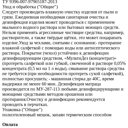
ТУ 9396-007-97965187-2013
Уход и обработка ("Общие")
Следует производить влажную очистку изделия от пыли и
грязи. Ежедневная необходимая санитарная очистка и
дезинфекция изделия может проводиться с применением
мыльного водного раствора или бытовых моющих средств.
Нельзя применять агрессивные чистящие средства, например,
растворители, а также твёрдые щётки, это может поцарапать
изделие.Уход за чехлами, снятыми с основания:- протирание
влажной салфеткой с помощью воды или антисептического
раствора. Покрытие (чехол) устойчиво к дезинфекции
дезинфицирующим средством, «МультиДез (концентрат)»
(протереть салфеткой или губкой, смоченной в растворе 0,05%
концентрата (0,5 мл на 1 л воды), смывание раствора средства
не требуется (при необходимости протереть сухой салфеткой),
полностью просушить; - машинная стирка до 40С, время
выдержки не менее 60 мин. Дезинфекция матраца
производится по МУ‐287‐113 любыми дезинфицирующими и
моющими средствами методом орошения или
протирания.Очистку и дезинфекцию рекомендуется
проводить в перчатках.
Упаковка ("Общие")
полиэтиленовый мешок, запаян термическим способом
Оплата