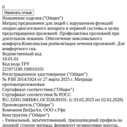
0
Написать отзыв
Назначение изделия ("Общие")
Матрац предназначен для людей с нарушением функций
опорно-двигательного аппарата и нервной системы в целях
предотвращения пролежней. Профилактика пролежней при
длительном лежании. Обеспечение максимального
комфорта.Комплексная реабилитация лечения пролежней. Для
комфортного сна.
Ведомственный код
10-01-01
Код вида ТРУ
221971190.100010101
Регистрационное удостоверение ("Общие")
№ РЗН 2014/1924 от 27 марта 2025 г. Матрацы
противопролежневые
Сертификат соответствия ("Общие")
Сертификат соответствия № РОСС
RU.32001.04ИБФ1.ОСП28.69101. (с 03.02.2025 по 02.02.2028)
Производитель ("Общие")
Компания ВиЦыАн, ООО г.Уфа
Конструктив ("Общие")
- Уникальный, запатентованный, трапецевидный профиль на
лицевой стороне матраца, формирует независимые конусы,