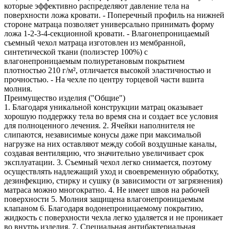
которые эффективно распределяют давление тела на
поверхности ложа кровати. - Поперечный профиль на нижней
стороне матраца позволяет универсально принимать форму
ложа 1-2-3-4-секционной кровати. - Влагонепроницаемый
съемный чехол матраца изготовлен из мембранной,
синтетической ткани (полиэстер 100%) с
влагонепроницаемым полиуретановым покрытием
плотностью 210 г/м², отличается высокой эластичностью и
прочностью. - На чехле по центру торцевой части вшита
молния.
Преимущество изделия ("Общие")
1. Благодаря уникальной конструкции матрац оказывает
хорошую поддержку тела во время сна и создает все условия
для полноценного лечения. 2. Ячейки наполнителя не
слипаются, независимые конусы даже при максимальой
нагрузке на них оставляют между собой воздушные каналы,
создавая вентиляцию, что значительно увеличивает срок
эксплуатации. 3. Съемный чехол легко снимается, поэтому
осуществлять надлежащий уход и своевременную обработку,
дезинфекцию, стирку и сушку (в зависимости от загрязнения)
матраса можно многократно. 4. Не имеет швов на рабочей
поверхности 5. Молния защищена влагонепроницаемым
клапаном 6. Благодаря водонепроницаемому покрытию,
жидкость с поверхности чехла легко удаляется и не проникает
во внутрь изделия. 7. Специальная антибактериальная