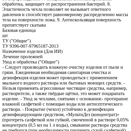
обработка, защищает от распространения бактерий. 8.
Эластичность чехла позволяет не вызывает ответного
давления и способствует равномерному распределению массы
тела на поверхности ложа. 9. Антискользящая поверхность
препятствует скатыва
Базовая единица
шт
ТУ ("Общие")
ТУ 9396-007-97965187-2013
Назначение изделия (Для ИИ)
Лечение пролежней
Уход и обработка ("Общие")
- Следует производить влажную очистку изделия от пыли и
грязи. Ежедневная необходимая санитарная очистка и
дезинфекция изделия может проводиться с применением
мыльного водного раствора или бытовых моющих средств. -
Нельзя применять агрессивные чистящие средства, например,
растворители, а также твёрдые щётки, это может поцарапать
изделие. - Уход за чехлами, снятыми с основания:- протирание
влажной салфеткой с помощью воды или антисептического
раствора. - Покрытие (чехол) устойчиво к дезинфекции
дезинфицирующим средством, «МультиДез (концентрат)»
(протереть салфеткой или губкой, смоченной в растворе 0,05%
концентрата (0,5 мл на 1 л воды), смывание раствора средства
не требуется (при необходимости протереть сухой салфеткой),