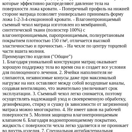
которые эффективно распределяют давление тела на
поверхности ложа кровати. - Поперечный профиль на нижней
стороне матраца позволяет универсально принимать форму
ложа 1-2-3-4-секционной кровати. - Влагонепроницаемый
съемный чехол матраца изготовлен из мембранной,
синтетической ткани (полиэстер 100%) с
влагонепроницаемым, паропроницаемым, полиуретановым
покрытием плотностью 150 г/м², отличается высокой
эластичностью и прочностью. - На чехле по центру торцевой
части вшита молния.
Преимущество изделия ("Общие")
1. Благодаря уникальной конструкции матрац оказывает
хорошую поддержку тела во время сна и создает все условия
для полноценного лечения. 2. Ячейки наполнителя не
слипаются, независимые конусы даже при максимальой
нагрузке на них оставляют между собой воздушные каналы,
создавая вентиляцию, что значительно увеличивает срок
эксплуатации. 3. Съемный чехол легко снимается, поэтому
осуществлять надлежащий уход и своевременную обработку,
дезинфекцию, стирку и сушку (в зависимости от загрязнения)
матраса можно многократно. 4. Не имеет швов на рабочей
поверхности 5. Молния защищена влагонепроницаемым
клапаном 6. Благодаря водонепроницаемому покрытию,
жидкость с поверхности чехла легко удаляется и не проникает
во внутрь изделия. 7. Специальная антибактериальная