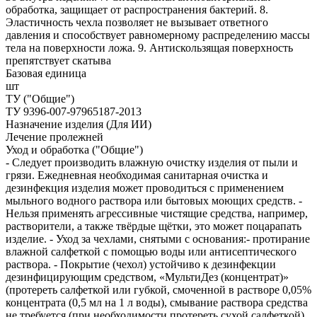
обработка, защищает от распространения бактерий. 8.
Эластичность чехла позволяет не вызывает ответного
давления и способствует равномерному распределению массы
тела на поверхности ложа. 9. Антискользящая поверхность
препятствует скатыва
Базовая единица
шт
ТУ ("Общие")
ТУ 9396-007-97965187-2013
Назначение изделия (Для ИИ)
Лечение пролежней
Уход и обработка ("Общие")
- Следует производить влажную очистку изделия от пыли и
грязи. Ежедневная необходимая санитарная очистка и
дезинфекция изделия может проводиться с применением
мыльного водного раствора или бытовых моющих средств. -
Нельзя применять агрессивные чистящие средства, например,
растворители, а также твёрдые щётки, это может поцарапать
изделие. - Уход за чехлами, снятыми с основания:- протирание
влажной салфеткой с помощью воды или антисептического
раствора. - Покрытие (чехол) устойчиво к дезинфекции
дезинфицирующим средством, «МультиДез (концентрат)»
(протереть салфеткой или губкой, смоченной в растворе 0,05%
концентрата (0,5 мл на 1 л воды), смывание раствора средства
не требуется (при необходимости протереть сухой салфеткой),