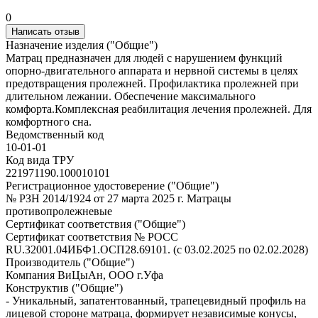
0
Написать отзыв
Назначение изделия ("Общие")
Матрац предназначен для людей с нарушением функций
опорно-двигательного аппарата и нервной системы в целях
предотвращения пролежней. Профилактика пролежней при
длительном лежании. Обеспечение максимального
комфорта.Комплексная реабилитация лечения пролежней. Для
комфортного сна.
Ведомственный код
10-01-01
Код вида ТРУ
221971190.100010101
Регистрационное удостоверение ("Общие")
№ РЗН 2014/1924 от 27 марта 2025 г. Матрацы
противопролежневые
Сертификат соответствия ("Общие")
Сертификат соответствия № РОСС
RU.32001.04ИБФ1.ОСП28.69101. (с 03.02.2025 по 02.02.2028)
Производитель ("Общие")
Компания ВиЦыАн, ООО г.Уфа
Конструктив ("Общие")
- Уникальный, запатентованный, трапецевидный профиль на
лицевой стороне матраца, формирует независимые конусы,