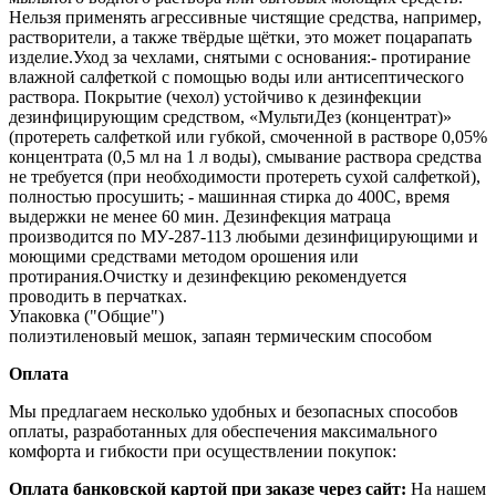
Нельзя применять агрессивные чистящие средства, например,
растворители, а также твёрдые щётки, это может поцарапать
изделие.Уход за чехлами, снятыми с основания:- протирание
влажной салфеткой с помощью воды или антисептического
раствора. Покрытие (чехол) устойчиво к дезинфекции
дезинфицирующим средством, «МультиДез (концентрат)»
(протереть салфеткой или губкой, смоченной в растворе 0,05%
концентрата (0,5 мл на 1 л воды), смывание раствора средства
не требуется (при необходимости протереть сухой салфеткой),
полностью просушить; - машинная стирка до 400С, время
выдержки не менее 60 мин. Дезинфекция матраца
производится по МУ‐287‐113 любыми дезинфицирующими и
моющими средствами методом орошения или
протирания.Очистку и дезинфекцию рекомендуется
проводить в перчатках.
Упаковка ("Общие")
полиэтиленовый мешок, запаян термическим способом
Оплата
Мы предлагаем несколько удобных и безопасных способов
оплаты, разработанных для обеспечения максимального
комфорта и гибкости при осуществлении покупок:
Оплата банковской картой при заказе через сайт:
На нашем