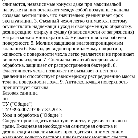
слипаются, независимые конусы даже при максимальой
нагрузке на них оставляют между собой воздушные каналы,
создавая вентиляцию, что значительно увеличивает срок
эксплуатации. 3. Съемный чехол легко снимается, поэтому
осуществлять надлежащий уход и своевременную обработку,
дезинфекцию, стирку и сушку (в зависимости от загрязнения)
матраса можно многократно. 4. Не имеет швов на рабочей
поверхности 5. Молния защищена влагонепроницаемым
клапаном 6. Благодаря водонепроницаемому покрытию,
жидкость с поверхности чехла легко удаляется и не проникает
во внутрь изделия. 7. Специальная антибактериальная
обработка, защищает от распространения бактерий. 8.
Эластичность чехла позволяет не вызывает ответного
давления и способствует равномерному распределению массы
тела на поверхности ложа. 9. Антискользящая поверхность
препятствует скатыва
Базовая единица
шт
ТУ ("Общие")
ТУ 9396-007-97965187-2013
Уход и обработка ("Общие")
Следует производить влажную очистку изделия от пыли и
грязи. Ежедневная необходимая санитарная очистка и
дезинфекция изделия может проводиться с применением
мыльного водного раствора или бытовых моющих средств.