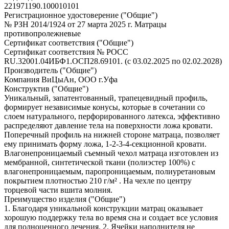
221971190.100010101
Регистрационное удостоверение ("Общие")
№ РЗН 2014/1924 от 27 марта 2025 г. Матрацы
противопролежневые
Сертификат соответствия ("Общие")
Сертификат соответствия № РОСС
RU.32001.04ИБФ1.ОСП28.69101. (с 03.02.2025 по 02.02.2028)
Производитель ("Общие")
Компания ВиЦыАн, ООО г.Уфа
Конструктив ("Общие")
Уникальный, запатентованный, трапецевидный профиль,
формирует независимые конусы, которые в сочетании со
слоем натурального, перфорированного латекса, эффективно
распределяют давление тела на поверхности ложа кровати.
Поперечный профиль на нижней стороне матраца, позволяет
ему принимать форму ложа, 1-2-3-4-секционной кровати.
Влагонепроницаемый съемный чехол матраца изготовлен из
мембранной, синтетической ткани (полиэстер 100%) с
влагонепроницаемым, паропроницаемым, полиуретановым
покрытием плотностью 210 г/м² . На чехле по центру
торцевой части вшита молния.
Преимущество изделия ("Общие")
1. Благодаря уникальной конструкции матрац оказывает
хорошую поддержку тела во время сна и создает все условия
для полноценного лечения. 2. Ячейки наполнителя не