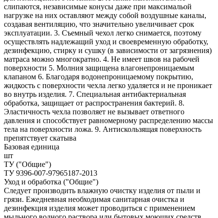
слипаются, независимые конусы даже при максимальой
нагрузке на них оставляют между собой воздушные каналы,
создавая вентиляцию, что значительно увеличивает срок
эксплуатации. 3. Съемный чехол легко снимается, поэтому
осуществлять надлежащий уход и своевременную обработку,
дезинфекцию, стирку и сушку (в зависимости от загрязнения)
матраса можно многократно. 4. Не имеет швов на рабочей
поверхности 5. Молния защищена влагонепроницаемым
клапаном 6. Благодаря водонепроницаемому покрытию,
жидкость с поверхности чехла легко удаляется и не проникает
во внутрь изделия. 7. Специальная антибактериальная
обработка, защищает от распространения бактерий. 8.
Эластичность чехла позволяет не вызывает ответного
давления и способствует равномерному распределению массы
тела на поверхности ложа. 9. Антискользящая поверхность
препятствует скатыва
Базовая единица
шт
ТУ ("Общие")
ТУ 9396-007-97965187-2013
Уход и обработка ("Общие")
Следует производить влажную очистку изделия от пыли и
грязи. Ежедневная необходимая санитарная очистка и
дезинфекция изделия может проводиться с применением
мыльного водного раствора или бытовых моющих средств.