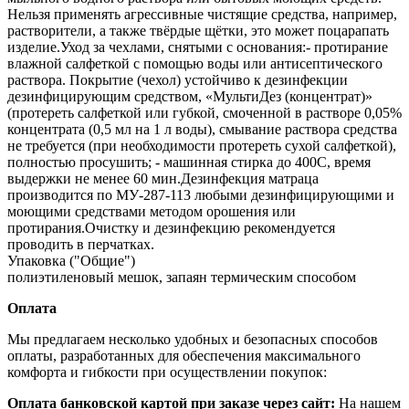
Нельзя применять агрессивные чистящие средства, например,
растворители, а также твёрдые щётки, это может поцарапать
изделие.Уход за чехлами, снятыми с основания:- протирание
влажной салфеткой с помощью воды или антисептического
раствора. Покрытие (чехол) устойчиво к дезинфекции
дезинфицирующим средством, «МультиДез (концентрат)»
(протереть салфеткой или губкой, смоченной в растворе 0,05%
концентрата (0,5 мл на 1 л воды), смывание раствора средства
не требуется (при необходимости протереть сухой салфеткой),
полностью просушить; - машинная стирка до 400С, время
выдержки не менее 60 мин.Дезинфекция матраца
производится по МУ‐287‐113 любыми дезинфицирующими и
моющими средствами методом орошения или
протирания.Очистку и дезинфекцию рекомендуется
проводить в перчатках.
Упаковка ("Общие")
полиэтиленовый мешок, запаян термическим способом
Оплата
Мы предлагаем несколько удобных и безопасных способов
оплаты, разработанных для обеспечения максимального
комфорта и гибкости при осуществлении покупок:
Оплата банковской картой при заказе через сайт:
На нашем