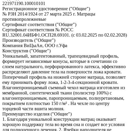
221971190.100010101
Регистрационное удостоверение ("Общие")
№ РЗН 2014/1924 от 27 марта 2025 г. Матрацы
противопролежневые
Сертификат соответствия ("Общие")
Сертификат соответствия № РОСС
RU.32001.04ИБФ1.ОСП28.69101. (с 03.02.2025 по 02.02.2028)
Производитель ("Общие")
Компания ВиЦыАн, ООО г.Уфа
Конструктив ("Общие")
Уникальный, запатентованный, трапецевидный профиль,
формирует независимые конусы, которые в сочетании со
слоем натурального, перфорированного латекса, эффективно
распределяют давление тела на поверхности ложа кровати.
Поперечный профиль на нижней стороне матраца, позволяет
ему принимать форму ложа, 1-2-3-4-секционной кровати.
Влагонепроницаемый съемный чехол матраца изготовлен из
мембранной, синтетической ткани (полиэстер 100%) с
влагонепроницаемым, паропроницаемым, полиуретановым,
покрытием плотностью 150 г/м² . На чехле по центру
торцевой части вшита молния.
Преимущество изделия ("Общие")
1. Благодаря уникальной конструкции матрац оказывает
хорошую поддержку тела во время сна и создает все условия
для полноценного лечения. 2. Ячейки наполнителя не