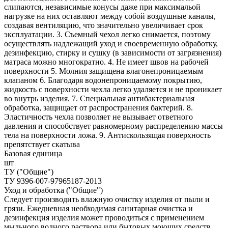
слипаются, независимые конусы даже при максимальой
нагрузке на них оставляют между собой воздушные каналы,
создавая вентиляцию, что значительно увеличивает срок
эксплуатации. 3. Съемный чехол легко снимается, поэтому
осуществлять надлежащий уход и своевременную обработку,
дезинфекцию, стирку и сушку (в зависимости от загрязнения)
матраса можно многократно. 4. Не имеет швов на рабочей
поверхности 5. Молния защищена влагонепроницаемым
клапаном 6. Благодаря водонепроницаемому покрытию,
жидкость с поверхности чехла легко удаляется и не проникает
во внутрь изделия. 7. Специальная антибактериальная
обработка, защищает от распространения бактерий. 8.
Эластичность чехла позволяет не вызывает ответного
давления и способствует равномерному распределению массы
тела на поверхности ложа. 9. Антискользящая поверхность
препятствует скатыва
Базовая единица
шт
ТУ ("Общие")
ТУ 9396-007-97965187-2013
Уход и обработка ("Общие")
Следует производить влажную очистку изделия от пыли и
грязи. Ежедневная необходимая санитарная очистка и
дезинфекция изделия может проводиться с применением
мыльного водного раствора или бытовых моющих средств.