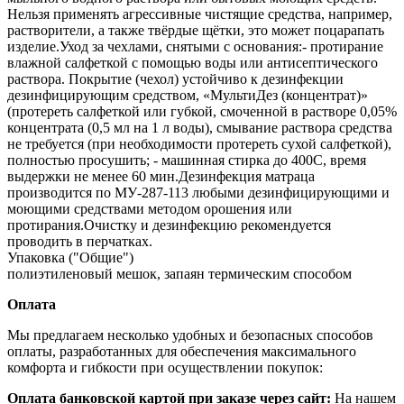
Нельзя применять агрессивные чистящие средства, например,
растворители, а также твёрдые щётки, это может поцарапать
изделие.Уход за чехлами, снятыми с основания:- протирание
влажной салфеткой с помощью воды или антисептического
раствора. Покрытие (чехол) устойчиво к дезинфекции
дезинфицирующим средством, «МультиДез (концентрат)»
(протереть салфеткой или губкой, смоченной в растворе 0,05%
концентрата (0,5 мл на 1 л воды), смывание раствора средства
не требуется (при необходимости протереть сухой салфеткой),
полностью просушить; - машинная стирка до 400С, время
выдержки не менее 60 мин.Дезинфекция матраца
производится по МУ‐287‐113 любыми дезинфицирующими и
моющими средствами методом орошения или
протирания.Очистку и дезинфекцию рекомендуется
проводить в перчатках.
Упаковка ("Общие")
полиэтиленовый мешок, запаян термическим способом
Оплата
Мы предлагаем несколько удобных и безопасных способов
оплаты, разработанных для обеспечения максимального
комфорта и гибкости при осуществлении покупок:
Оплата банковской картой при заказе через сайт:
На нашем