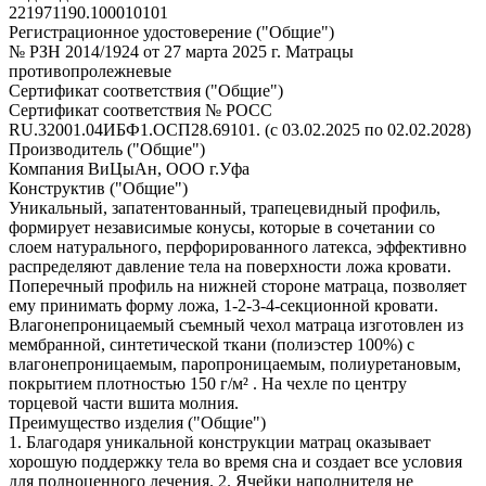
221971190.100010101
Регистрационное удостоверение ("Общие")
№ РЗН 2014/1924 от 27 марта 2025 г. Матрацы
противопролежневые
Сертификат соответствия ("Общие")
Сертификат соответствия № РОСС
RU.32001.04ИБФ1.ОСП28.69101. (с 03.02.2025 по 02.02.2028)
Производитель ("Общие")
Компания ВиЦыАн, ООО г.Уфа
Конструктив ("Общие")
Уникальный, запатентованный, трапецевидный профиль,
формирует независимые конусы, которые в сочетании со
слоем натурального, перфорированного латекса, эффективно
распределяют давление тела на поверхности ложа кровати.
Поперечный профиль на нижней стороне матраца, позволяет
ему принимать форму ложа, 1-2-3-4-секционной кровати.
Влагонепроницаемый съемный чехол матраца изготовлен из
мембранной, синтетической ткани (полиэстер 100%) с
влагонепроницаемым, паропроницаемым, полиуретановым,
покрытием плотностью 150 г/м² . На чехле по центру
торцевой части вшита молния.
Преимущество изделия ("Общие")
1. Благодаря уникальной конструкции матрац оказывает
хорошую поддержку тела во время сна и создает все условия
для полноценного лечения. 2. Ячейки наполнителя не