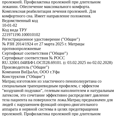
пролежней. Профилактика пролежней при длительном
лежании. Обеспечение максимального комфорта.
Комплексная реабилитация лечения пролежней. Для
комфортного сна. Имеет направление положения.
Ведомственный код
10-01-02
Код вида ТРУ
221971190.100010102
Регистрационное удостоверение ("Общие")
№ РЗН 2014/1924 от 27 марта 2025 г. Матрацы
противопролежневые
Сертификат соответствия ("Общие")
Сертификат соответствия № РОСС
RU.32001.04ИБФ1.ОСП28.69101. (с 03.02.2025 по 02.02.2028)
Производитель ("Общие")
Компания ВиЦыАн, ООО г.Уфа
Конструктив ("Общие")
Матрац изготовлен из эластичного пенополиуретана со
специальным трапециевидным профилем, с эффектом
"воздушной подушки", гелевым наполнителем и натуральным
латексом, это сочетание эффективно распределяет давление
тела пациента на поверхности ложа.Матрац предназначен для
людей с нарушением функций опорно-двигательного
аппарата и нервной системы в целях предотвращения
пролежней. Профилактика пролежней при длительном