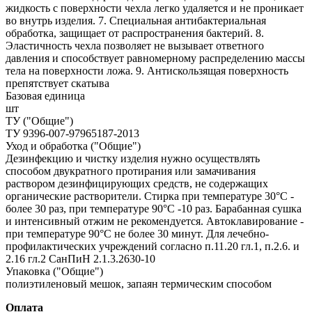
жидкость с поверхности чехла легко удаляется и не проникает
во внутрь изделия. 7. Специальная антибактериальная
обработка, защищает от распространения бактерий. 8.
Эластичность чехла позволяет не вызывает ответного
давления и способствует равномерному распределению массы
тела на поверхности ложа. 9. Антискользящая поверхность
препятствует скатыва
Базовая единица
шт
ТУ ("Общие")
ТУ 9396-007-97965187-2013
Уход и обработка ("Общие")
Дезинфекцию и чистку изделия нужно осуществлять
способом двукратного протирания или замачивания
раствором дезинфицирующих средств, не содержащих
органические растворители. Стирка при температуре 30°С -
более 30 раз, при температуре 90°С -10 раз. Барабанная сушка
и интенсивный отжим не рекомендуется. Автоклавирование -
при температуре 90°С не более 30 минут. Для лечебно-
профилактических учреждений согласно п.11.20 гл.1, п.2.6. и
2.16 гл.2 СанПиН 2.1.3.2630-10
Упаковка ("Общие")
полиэтиленовый мешок, запаян термическим способом
Оплата