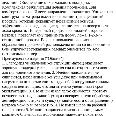
лежании. Обеспечение максимального комфорта.
Комплексная реабилитация лечения пролежней. Для
комфортного сна. Имеет направление положения. Уникальная
конструкция матраца имеет в основании трапецевидный
профиль, который формирует независимые конусы,
эффективно распределяющие давление тела на поверхности
ложа кровати. Поперечный профиль на нижней стороне
матраца, позволяет ему принимать форму ложа, 1-2-3-4-
секционной кровати. В зонах повышенного риска
образования пролежней расположены ниши со вставками из
6-ти упруго-перетекающих гелевых элементов по 4-ре
независимых камер
Преимущество изделия ("Общие")
1. Благодаря уникальной конструкции матрац оказывает
хорошую поддержку тела во время сна и создает все условия
для полноценного лечения. 2. Ячейки наполнителя не
слипаются, независимые конусы даже при максимальой
нагрузке на них оставляют между собой воздушные каналы,
создавая вентиляцию, что значительно увеличивает срок
эксплуатации. 3. Съемный чехол легко снимается, поэтому
осуществлять надлежащий уход и своевременную обработку,
дезинфекцию, стирку и сушку (в зависимости от загрязнения)
матраса можно многократно. 4. Не имеет швов на рабочей
поверхности 5. Молния защищена влагонепроницаемым
клапаном 6. Благодаря водонепроницаемому покрытию,